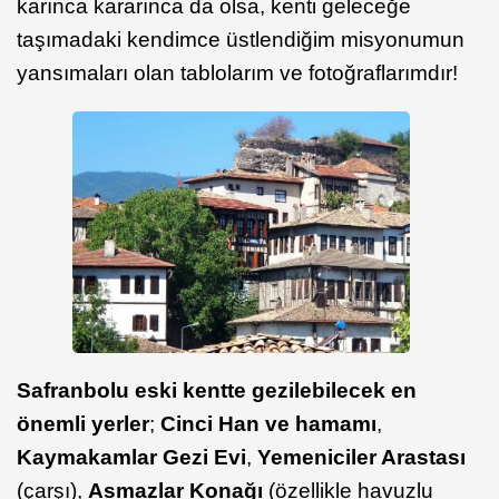
karınca kararınca da olsa, kenti geleceğe
taşımadaki kendimce üstlendiğim misyonumun
yansımaları olan tablolarım ve fotoğraflarımdır!
Safranbolu eski kentte gezilebilecek en
önemli yerler
;
Cinci Han ve hamamı
,
Kaymakamlar Gezi Evi
,
Yemeniciler Arastası
(çarşı),
Asmazlar Konağı
(özellikle havuzlu