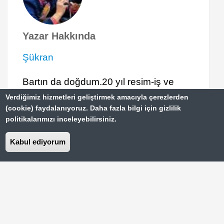
Yazar Hakkında
Şükran
Bartın da doğdum.20 yıl resim-iş ve
sanat tarihi öğretmenliği yaptım ve
Verdiğimiz hizmetleri geliştirmek amacıyla çerezlerden
(cookie) faydalanıyoruz. Daha fazla bilgi için gizlilik
emekli oldum. Sonrasında 17 yıl Ankara
politikalarımızı inceleyebilirsiniz.
İDV Özel Bilkent İlköğretim Okulunda
görsel sanatlar eğitimciliği yaptım.
Kabul ediyorum
“Şenlik”li Muğla ve Yanı Başında
Akyaka
Doğu Ekspresiyle Kars: Ani Antik
Kenti ve Çıldır Gölü