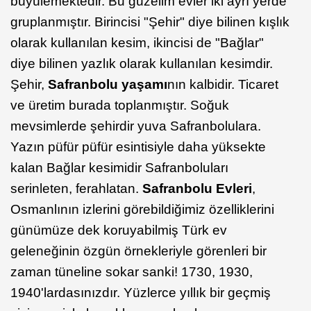
büyülemektedir. Bu güzelim evler iki ayrı yerde
gruplanmıştır. Birincisi "Şehir" diye bilinen kışlık
olarak kullanılan kesim, ikincisi de "Bağlar"
diye bilinen yazlık olarak kullanılan kesimdir.
Şehir,
Safranbolu yaşamı
nın kalbidir. Ticaret
ve üretim burada toplanmıştır. Soğuk
mevsimlerde şehirdir yuva Safranbolulara.
Yazın püfür püfür esintisiyle daha yüksekte
kalan Bağlar kesimidir Safranboluları
serinleten, ferahlatan.
Safranbolu Evleri
,
Osmanlının izlerini görebildiğimiz özelliklerini
günümüze dek koruyabilmiş Türk ev
geleneğinin özgün örnekleriyle görenleri bir
zaman tüneline sokar sanki! 1730, 1930,
1940'lardasınızdır. Yüzlerce yıllık bir geçmiş