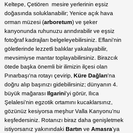
Keltepe, Çetiören mesire yerlerinin eşsiz
doğasında soluklanabilir; Yenice açık hava
orman müzesi (
arboretum
) ve şeker
kanyonunda ruhunuzu arındırabilir ve eşsiz
fotoğraf kadrajları belgeleyebilirsiniz. Eflani'nin
göletlerinde lezzetli balıklar yakalayabilir,
mevsimiyse mantar toplayabilirsiniz. Birazcık
ötede başka önemli bir ilimizin ilçesi olan
Pınarbaşı'na rotayı çevirip,
Küre Dağları
’na
doğru alıp başınızı gidebilirsiniz; dünyanın 4.
büyük mağarası
Ilgarini
'yi görür, Ilıca
Şelalesi’nin egzotik ortamını kucaklarsınız,
gözünüz kesiyorsa meşhur Valla Kanyonu’nu
keşfedersiniz. Rotanızı biraz daha genişletmek
istiyorsanız yakınındaki
Bartın
ve
Amasra
'ya