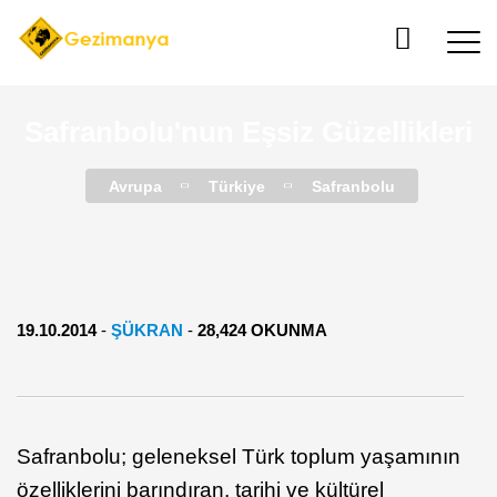
Safranbolu'nun Eşsiz Güzellikleri
Avrupa
Türkiye
Safranbolu
19.10.2014
-
ŞÜKRAN
-
28,424 OKUNMA
Safranbolu; geleneksel Türk toplum yaşamının
özelliklerini barındıran, tarihi ve kültürel