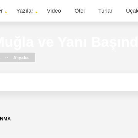
er
Yazılar
Video
Otel
Turlar
Uça
gation
 Muğla ve Yanı Başın
a
Akyaka
UNMA