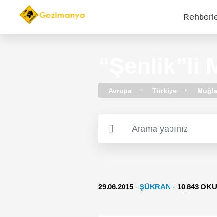
Rehberl
Main
navi
“Şenlik”li
Avrupa
Türkiye
Muğl
29.06.2015
-
ŞÜKRAN
-
10,843 OK