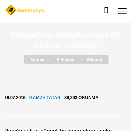
Belgrad'dan Saraybosna'ya Bir
Otobüs Yolculuğu
Avrupa
Sırbistan
Belgrad
18.07.2016
-
GAMZE TATAR
-
38,283 OKUNMA
Paniğe yatkın bünyeli bir insan olarak aylar