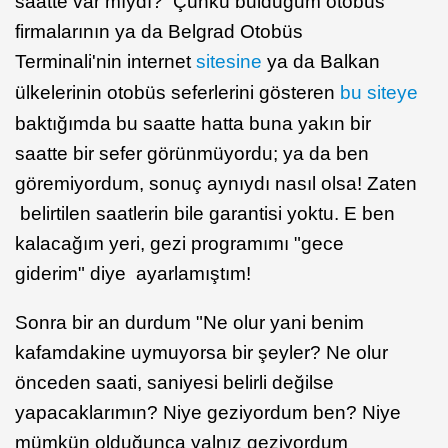
saatte var mıydı? Çünkü bulduğum otobüs
firmalarının ya da Belgrad Otobüs
Terminali'nin internet
sitesine
ya da Balkan
ülkelerinin otobüs seferlerini gösteren
bu siteye
baktığımda bu saatte hatta buna yakın bir
saatte bir sefer görünmüyordu; ya da ben
göremiyordum, sonuç aynıydı nasıl olsa! Zaten
belirtilen saatlerin bile garantisi yoktu. E ben
kalacağım yeri, gezi programımı "gece
giderim" diye ayarlamıştım!
Sonra bir an durdum "Ne olur yani benim
kafamdakine uymuyorsa bir şeyler? Ne olur
önceden saati, saniyesi belirli değilse
yapacaklarımın? Niye geziyordum ben? Niye
mümkün olduğunca yalnız geziyordum