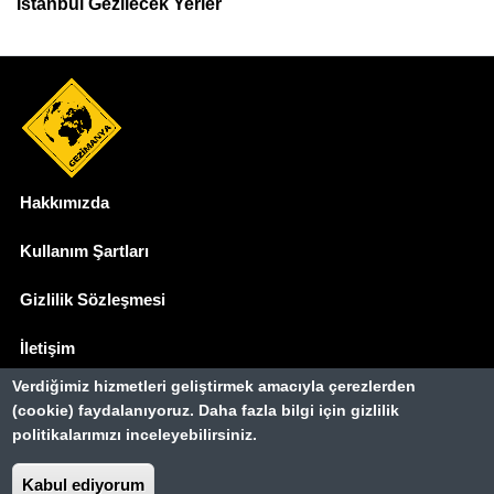
İstanbul Gezilecek Yerler
Hakkımızda
Dipnot
Kullanım Şartları
Gizlilik Sözleşmesi
İletişim
Verdiğimiz hizmetleri geliştirmek amacıyla çerezlerden
Basında Biz
(cookie) faydalanıyoruz. Daha fazla bilgi için gizlilik
politikalarımızı inceleyebilirsiniz.
Gezimanya Turizm, TÜRSAB'a kayıtlı bir
seyahat acentasıdır.
Kabul ediyorum
Belge no: A-8307