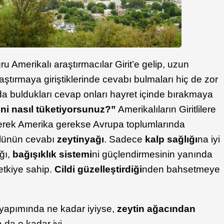
ru Amerikalı araştırmacılar Girit’e gelip, uzun
raştırmaya giriştiklerinde cevabı bulmaları hiç de zor
 buldukları cevap onları hayret içinde bırakmaya
ni nasıl tüketiyorsunuz?”
Amerikalıların Giritlilere
erek Amerika gerekse Avrupa toplumlarında
ülünün cevabı
zeytinyağı
. Sadece
kalp sağlığı
na iyi
ğı,
bağışıklık sistemi
ni güçlendirmesinin yanında
etkiye sahip.
Cildi güzelleştirdiği
nden bahsetmeye
ğı yapımında ne kadar iyiyse,
zeytin ağacından
 da o kadar iyi.