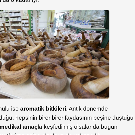
rmülü ise
aromatik bitkileri
. Antik dönemde
ürdüğü, hepsinin birer birer faydasının peşine düştüğü
medikal amaç
la keşfedilmiş olsalar da bugün