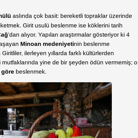
rmülü
aslında çok basit: bereketli topraklar üzerinde
üketmek. Girit usulü beslenme ise köklerini tarih
Çağ
’dan alıyor. Yapılan araştırmalar gösteriyor ki 4
 yaşayan
Minoan medeniyeti
nin beslenme
iritliler, ilerleyen yıllarda farklı kültürlerden
eri mutfaklarında yine de bir şeyden ödün vermemiş; o
 göre
beslenmek.