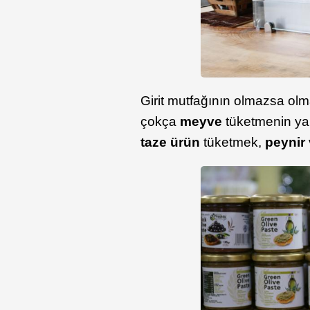
Girit mutfağının olmazsa olma
çokça
meyve
tüketmenin yan
taze ürün
tüketmek,
peynir