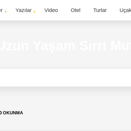
er
Yazılar
Video
Otel
Turlar
Uça
gation
n Uzun Yaşam Sırrı M
60 OKUNMA