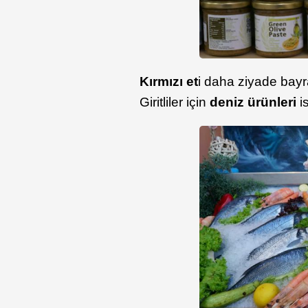
Kırmızı et
i daha ziyade bayr
Giritliler için
deniz ürünleri
i