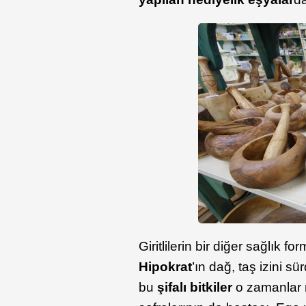
Giritlilerin bir diğer sağlık fo
Hipokrat
’ın dağ, taş izini s
bu
şifalı bitkiler
o zamanlar