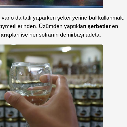
aha var o da tatlı yaparken şeker yerine
bal
kullanmak.
kıymetlilerinden. Üzümden yaptıkları
şerbetler
en
şarap
ları ise her sofranın demirbaşı adeta.