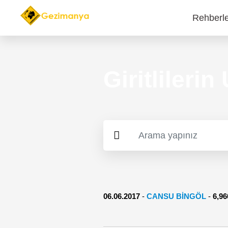
Rehberl
Main
navi
Giritlileri
06.06.2017
-
CANSU BINGÖL
-
6,9