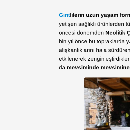
Girit
lilerin uzun yaşam fo
yetişen sağlıklı ürünlerden t
öncesi dönemden
Neolitik 
bin yıl önce bu topraklarda
alışkanlıklarını hala sürdüren G
etkilenerek zenginleştirdikl
da
mevsiminde mevsimine