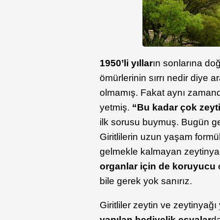
1950’li yıllar
ın sonlarına doğ
ömürlerinin sırrı nedir diye a
olmamış. Fakat aynı zamanda
yetmiş.
“Bu kadar çok zeyti
ilk sorusu buymuş. Bugün g
Giritlilerin uzun yaşam form
gelmekle kalmayan zeytinya
organlar için de koruyucu
bile gerek yok sanırız.
Giritliler zeytin ve zeytinya
yapılan hediyelik eşyalar
da