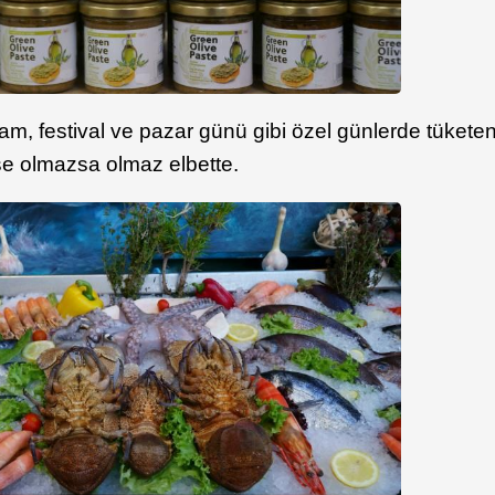
am, festival ve pazar günü gibi özel günlerde tükete
se olmazsa olmaz elbette.