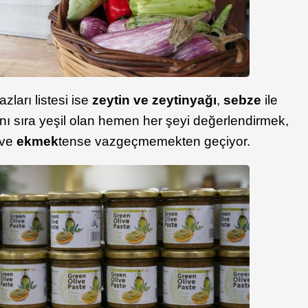
zları listesi ise
zeytin ve zeytinyağı
,
sebze
ile
ı sıra yeşil olan hemen her şeyi değerlendirmek,
ve
ekmek
tense vazgeçmemekten geçiyor.