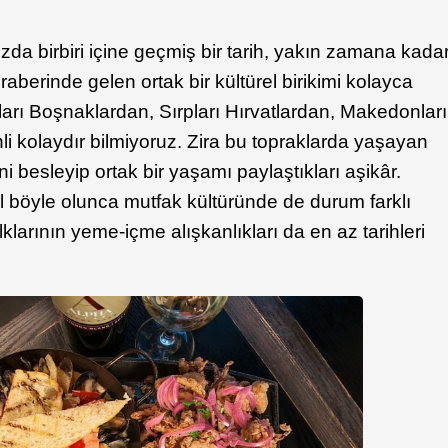
zda birbiri içine geçmiş bir tarih, yakın zamana kada
raberinde gelen ortak bir kültürel birikimi kolayca
ları Boşnaklardan, Sırpları Hırvatlardan, Makedonları
i kolaydır bilmiyoruz. Zira bu topraklarda yaşayan
rini besleyip ortak bir yaşamı paylaştıkları aşikâr.
al böyle olunca mutfak kültüründe de durum farklı
lklarının yeme-içme alışkanlıkları da en az tarihleri