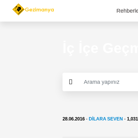
Rehberl
Main
navi
İç İçe Geçm
28.06.2016
-
DILARA SEVEN
-
1,0