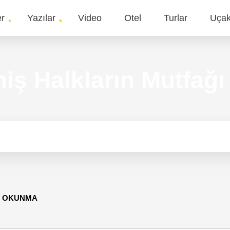
er
Yazılar
Video
Otel
Turlar
Uça
gation
iş Halkların Mutfağı
31 OKUNMA