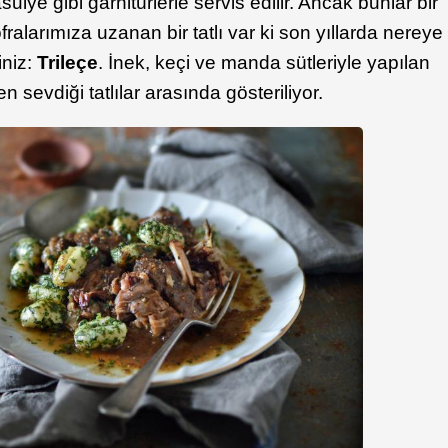
ulye gibi garnitürlerle servis edilir. Ancak bunlar bir
alarımıza uzanan bir tatlı var ki son yıllarda nereye
iniz:
Trileçe
. İnek, keçi ve manda sütleriyle yapılan
n sevdiği tatlılar arasında gösteriliyor.