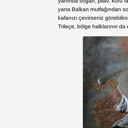
yanında soğan, pilav, kuru fas
yana Balkan mutfağından sofr
kafanızı çevirseniz görebilirs
Trileçe, bölge halklarının da e