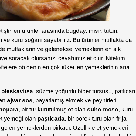
iştirilen ürünler arasında buğday, mısır, tütün,
 ve kuru soğanı sayabiliriz. Bu ürünler mutfakta da
e de mutfakların ve geleneksel yemeklerin en sık
iye soracak olursanız; cevabımız et olur. Nitekim
öftelere bölgenin en çok tüketilen yemeklerinin ana
n
pleskavitsa
, süzme yoğurtlu biber turşusu, patlıcan
len
ajvar sos
, bayatlamış ekmek ve peynirleri
popara
, bir tür kurutulmuş et olan
suho meso
, kuru
r et yemeği olan
paşticada
, bir börek türü olan
frija
gelen yemeklerden birkaçı. Özellikle et yemekleri