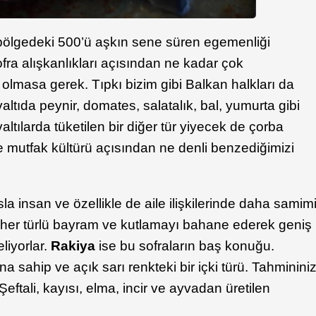
bölgedeki 500’ü aşkın sene süren egemenliği
ra alışkanlıkları açısından ne kadar çok
 olmasa gerek. Tıpkı bizim gibi Balkan halkları da
ltıda peynir, domates, salatalık, bal, yumurta gibi
valtılarda tüketilen bir diğer tür yiyecek de çorba
 bile mutfak kültürü açısından ne denli benzediğimizi
la insan ve özellikle de aile ilişkilerinde daha samim
ı her türlü bayram ve kutlamayı bahane ederek geniş
eliyorlar.
Rakiya
ise bu sofraların baş konuğu.
a sahip ve açık sarı renkteki bir içki türü. Tahminini
Şeftali, kayısı, elma, incir ve ayvadan üretilen