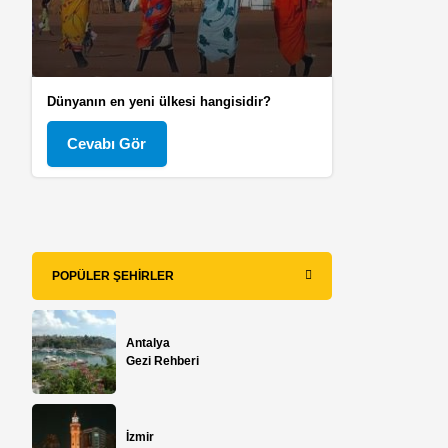
Dünyanın en yeni ülkesi hangisidir?
Cevabı Gör
POPÜLER ŞEHIRLER
i
Antalya
Gezi Rehberi
z
İzmir