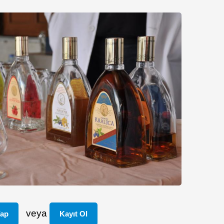
veya
Yap
Kayıt Ol