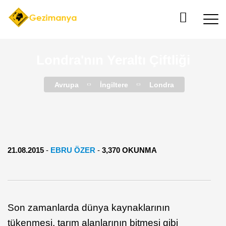
Londra'nın Yeraltı Çiftliği
Avrupa
İngiltere
Londra
21.08.2015
-
EBRU ÖZER
-
3,370 OKUNMA
Son zamanlarda dünya kaynaklarının
tükenmesi, tarım alanlarının bitmesi gibi