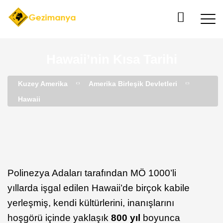
Hawaii’nin Kısa Tarihi
Kuzey Amerika
Amerika Birleşik Devletleri
Hawaii
Polinezya Adaları tarafından MÖ 1000’li
yıllarda işgal edilen Hawaii’de birçok kabile
yerleşmiş, kendi kültürlerini, inanışlarını
hoşgörü içinde yaklaşık
800 yıl
boyunca