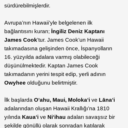
sürdürebilmişlerdir.
Avrupa’nın Hawaii’yle belgelenen ilk
bağlantısını kuran;
İngiliz Deniz Kaptanı
James Cook
’tur. James Cook’un Hawaii
takımadasına gelişinden önce, İspanyolların
16. yüzyılda adalara varmış olabileceği
düşünülmektedir. Kaptan James Cook
takımadanın yerini tespit edip, yerli adının
Owyhee
olduğunu belirtmiştir.
İlk başlarda
Oʻahu, Maui, Molokaʻi
ve
Lānaʻi
adalarından oluşan Hawaii Krallığı’na 1810
yılında
Kauaʻi
ve
Niʻihau
adaları savaşsız bir
şekilde gönüllü olarak sonradan katılarak