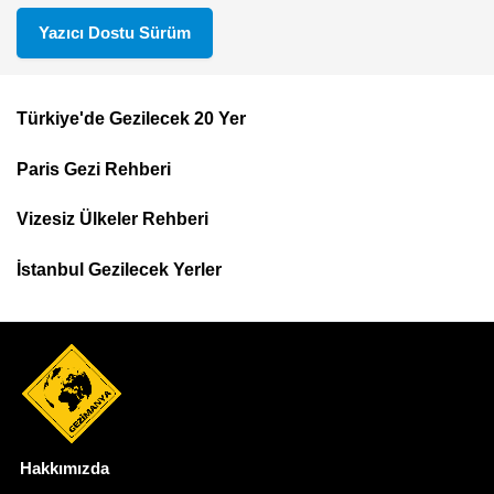
Yazıcı Dostu Sürüm
Türkiye'de Gezilecek 20 Yer
Footer
Paris Gezi Rehberi
Top
Menu
Vizesiz Ülkeler Rehberi
İstanbul Gezilecek Yerler
Hakkımızda
Dipnot