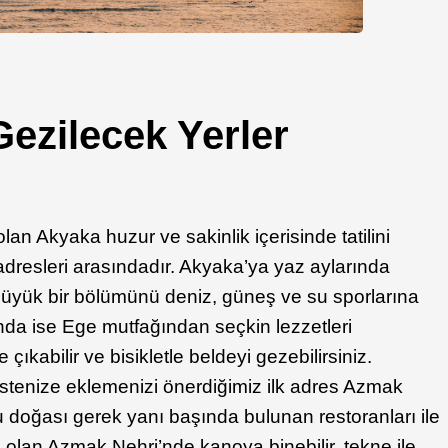
ezilecek Yerler
lan Akyaka huzur ve sakinlik içerisinde tatilini
 adresleri arasındadır. Akyaka’ya yaz aylarında
üyük bir bölümünü deniz, güneş ve su sporlarına
rında ise Ege mutfağından seçkin lezzetleri
ıkabilir ve bisikletle beldeyi gezebilirsiniz.
istenize eklemenizi önerdiğimiz ilk adres Azmak
u doğası gerek yanı başında bulunan restoranları ile
p olan Azmak Nehri’nde kanoya binebilir, tekne ile