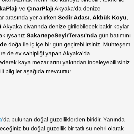
ka
Plajı
ve
Çınar
Plajı
Akyaka’da denize
lar arasında yer alırken
Sedir Adası
,
Akbük
Koyu
,
ü
Akyaka civarında denize girilebilecek bakir koylar
aklıysanız
Sakartepe
Seyir
Terası’nda
gün batımını
de
doğa ile iç içe bir gün geçirebilirsiniz. Muhteşem
rlere de ev sahipliği yapan Akyaka’da
ederek kaya mezarlarını yakından inceleyebilirsiniz.
ili bilgiler aşağıda mevcuttur.
a
’da bulunan doğal güzelliklerden biridir. Yanında
leceğiniz bu doğal güzellik bir tatlı su nehri olarak