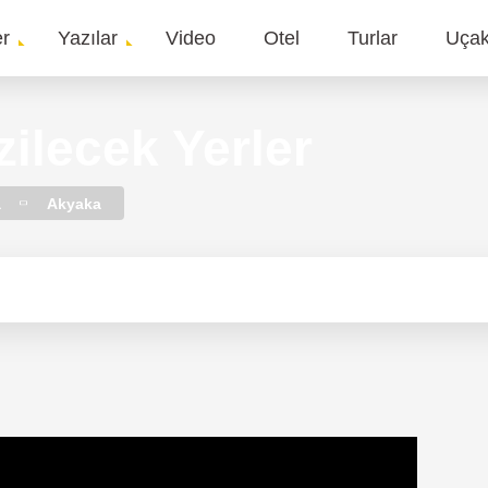
er
Yazılar
Video
Otel
Turlar
Uça
gation
ilecek Yerler
a
Akyaka