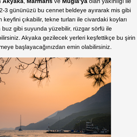
n
Akyaka
,
Marmaris
ve
Muğla’ya
olan yakınlığı ile
 2-3 gününüzü bu cennet beldeye ayırarak mis gibi
fini çıkabilir, tekne turları ile civardaki koyları
 buz gibi suyunda yüzebilir, rüzgar sörfü ile
lirsiniz. Akyaka gezilecek yerleri keşfettikçe bu şirin
evmeye başlayacağınızdan emin olabilirsiniz.