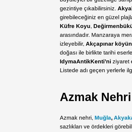
gezintiye çıkabilirsiniz.
Akya
girebileceğiniz en güzel plaj
Küfre Koyu
,
Değirmenbük
arasındadır. Manzaraya mer
izleyebilir,
Akçapınar
köyün
doğası ile birlikte tarihi ese
Idyma
Antik
Kenti’ni
ziyaret 
Listede adı geçen yerlerle ilg
Azmak Nehri
Azmak nehri,
Muğla
,
Akyak
sazlıkları ve ördekleri görebi