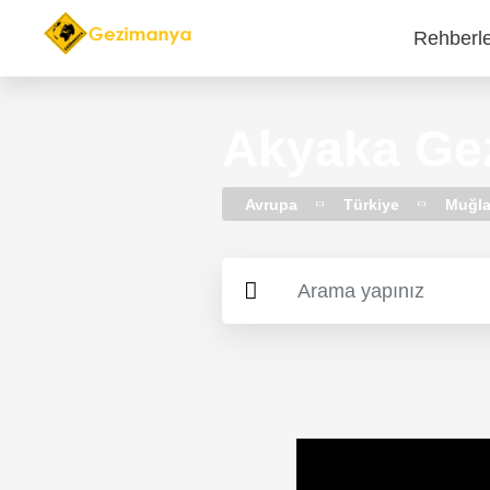
Rehberl
Main
navi
Akyaka Gez
Avrupa
Türkiye
Muğl