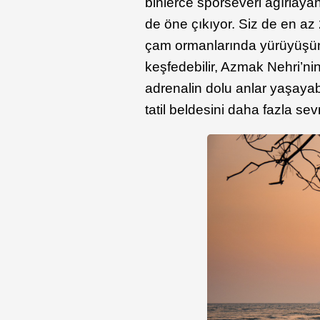
binlerce sporseveri ağırlaya
de öne çıkıyor. Siz de en az
çam ormanlarında yürüyüşün key
keşfedebilir, Azmak Nehri’nin
adrenalin dolu anlar yaşayabi
tatil beldesini daha fazla s