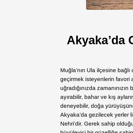
Akyaka’da G
Muğla’nın Ula ilçesine bağlı o
geçirmek isteyenlerin favori
uğradığınızda zamanınızın b
ayırabilir, bahar ve kış ayla
deneyebilir, doğa yürüyüşüne ç
Akyaka’da gezilecek yerler l
Nehri’dir. Gerek sahip olduğ
büyüleyici bir güzelliğe sahi