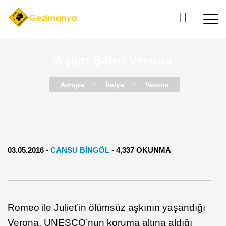
Aşkın Şehri Verona
Avrupa
İtalya
Verona
03.05.2016
-
CANSU BINGÖL
-
4,337 OKUNMA
Romeo ile Juliet’in ölümsüz aşkının yaşandığı
Verona, UNESCO’nun koruma altına aldığı