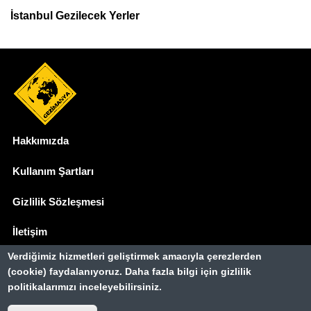
İstanbul Gezilecek Yerler
Hakkımızda
Dipnot
Kullanım Şartları
Gizlilik Sözleşmesi
İletişim
Verdiğimiz hizmetleri geliştirmek amacıyla çerezlerden
Basında Biz
(cookie) faydalanıyoruz. Daha fazla bilgi için gizlilik
politikalarımızı inceleyebilirsiniz.
Gezimanya Turizm, TÜRSAB'a kayıtlı bir
seyahat acentasıdır.