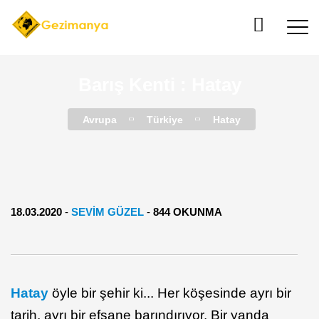
Barış Kenti : Hatay
Avrupa
Türkiye
Hatay
18.03.2020
-
SEVIM GÜZEL
-
844 OKUNMA
Hatay
öyle bir şehir ki... Her köşesinde ayrı bir
tarih, ayrı bir efsane barındırıyor. Bir yanda