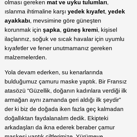
olması gereken
mat ve uyku tulumları
,
ıslanma ihtimaline karşı
yedek kıyafet
,
yedek
ayakkabı
, mevsimine göre güneşten
korunmak için
şapka
,
güneş kremi
, kişisel
ilaçlarınız, soğuk ve sıcak havalar için uyumlu
kıyafetler ve fener unutmamanız gereken
malzemelerden.
Yola devam ederken, su kenarlarında
bulduğumuz çamuru maske yaptık. Bir Fransız
atasözü “Güzellik, doğanın kadınlara verdiği ilk
armağan aynı zamanda geri aldığı ilk şeydir”
der ki biz de doğada iken fazla geç kalmadan
doğallıktan faydalanalım dedik. Ekipteki
arkadaşları da ikna ederek beraber çamur
maskesi yaptık ciltlerimize. Yürümeye