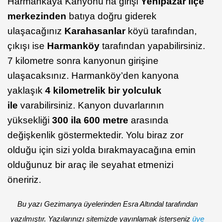
Harmankaya Kanyonu’na girişi
Yenipazar ilçe
merkezinden
batıya doğru giderek
ulaşacağınız
Karahasanlar
köyü tarafından,
çıkışı ise
Harmanköy
tarafından yapabilirsiniz.
7 kilometre sonra kanyonun girişine
ulaşacaksınız. Harmanköy’den kanyona
yaklaşık
4 kilometrelik bir yolculuk
ile
varabilirsiniz. Kanyon duvarlarının
yüksekliği
300 ila 600 metre
arasında
değişkenlik göstermektedir. Yolu biraz zor
olduğu için sizi yolda bırakmayacağına emin
olduğunuz bir araç ile seyahat etmenizi
öneririz.
Bu yazı Gezimanya üyelerinden Esra Altındal tarafından
yazılmıştır. Yazılarınızı sitemizde yayınlamak isterseniz
üye