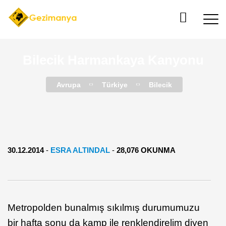
Bilecik Harmankaya Kanyonu
Avrupa
Türkiye
Bilecik
30.12.2014
-
ESRA ALTINDAL
-
28,076 OKUNMA
Metropolden bunalmış sıkılmış durumumuzu
bir hafta sonu da kamp ile renklendirelim diyen