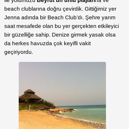
ile yolumuzu
Beyrut’un ünlü plajları
na ve
beach clublarına doğru çevirdik. Gittiğimiz yer
Jenna adında bir Beach Club’dı. Şehre yarım
saat mesafede olan bu yer gerçekten etkileyici
bir güzelliğe sahip. Denize girmek yasak olsa
da herkes havuzda çok keyifli vakit
geçiriyordu.