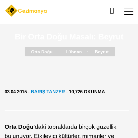
Bir Orta Doğu Masalı: Beyrut
Orta Doğu
Lübnan
Beyrut
03.04.2015
-
BARIŞ TANZER
-
10,726 OKUNMA
Orta Doğu
'daki topraklarda birçok güzellik
bulunuyor. Etkileyici kültürler, mimariler ve