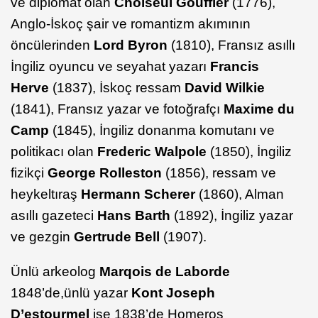
ve diplomat olan
Choiseul Gouffier
(1776),
Anglo-İskoç şair ve romantizm akımının
öncülerinden
Lord Byron
(1810), Fransız asıllı
İngiliz oyuncu ve seyahat yazarı
Francis
Herve
(1837), İskoç ressam
David Wilkie
(1841), Fransız yazar ve fotoğrafçı
Maxime du
Camp
(1845), İngiliz donanma komutanı ve
politikacı olan
Frederic Walpole
(1850), İngiliz
fizikçi
George Rolleston
(1856), ressam ve
heykeltıraş
Hermann Scherer
(1860), Alman
asıllı gazeteci
Hans Barth
(1892), İngiliz yazar
ve gezgin
Gertrude Bell
(1907).
Ünlü arkeolog
Marqois de Laborde
1848’de,ünlü yazar
Kont Joseph
D’estourmel
ise 1838’de Homeros