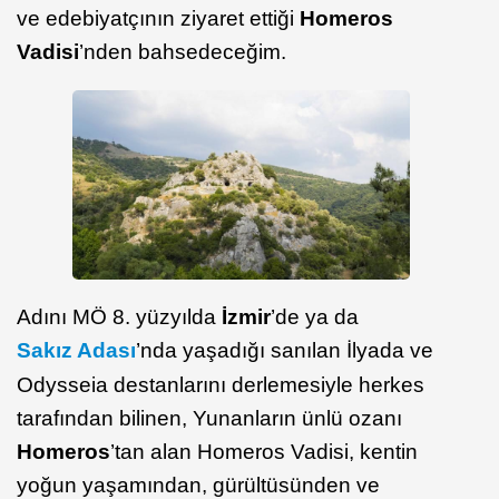
ve edebiyatçının ziyaret ettiği
Homeros
Vadisi
’nden bahsedeceğim.
Adını MÖ 8. yüzyılda
İzmir
’de ya da
Sakız Adası
’nda yaşadığı sanılan İlyada ve
Odysseia destanlarını derlemesiyle herkes
tarafından bilinen, Yunanların ünlü ozanı
Homeros
’tan alan Homeros Vadisi, kentin
yoğun yaşamından, gürültüsünden ve