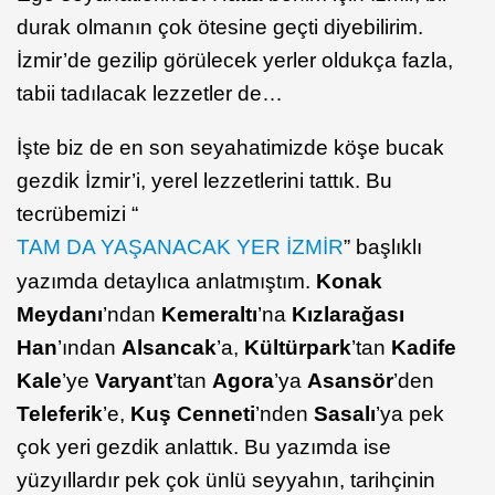
durak olmanın çok ötesine geçti diyebilirim.
İzmir’de gezilip görülecek yerler oldukça fazla,
tabii tadılacak lezzetler de…
İşte biz de en son seyahatimizde köşe bucak
gezdik İzmir’i, yerel lezzetlerini tattık. Bu
tecrübemizi “
TAM DA YAŞANACAK YER İZMİR
” başlıklı
yazımda detaylıca anlatmıştım.
Konak
Meydanı
’ndan
Kemeraltı
’na
Kızlarağası
Han
’ından
Alsancak
’a,
Kültürpark
’tan
Kadife
Kale
’ye
Varyant
’tan
Agora
’ya
Asansör
’den
Teleferik
’e,
Kuş Cenneti
’nden
Sasalı
’ya pek
çok yeri gezdik anlattık. Bu yazımda ise
yüzyıllardır pek çok ünlü seyyahın, tarihçinin