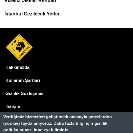
Vizesiz Ülkeler Rehberi
İstanbul Gezilecek Yerler
Hakkımızda
Dipnot
Kullanım Şartları
Gizlilik Sözleşmesi
İletişim
Verdiğimiz hizmetleri geliştirmek amacıyla çerezlerden
Basında Biz
(cookie) faydalanıyoruz. Daha fazla bilgi için gizlilik
politikalarımızı inceleyebilirsiniz.
Gezimanya Turizm, TÜRSAB'a kayıtlı bir