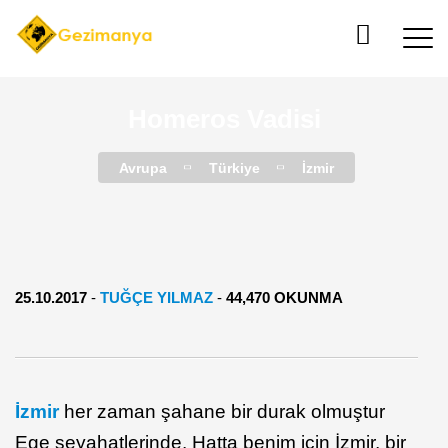
Homeros Vadisi
Avrupa
Türkiye
İzmir
25.10.2017
-
TUĞÇE YILMAZ
-
44,470 OKUNMA
İzmir
her zaman şahane bir durak olmuştur
Ege seyahatlerinde. Hatta benim için İzmir, bir