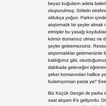
beyaz kuğuların adeta baleri
oluşturulmuş. Göletin etrafın
oldukça yoğun. Parkın içind
atıştırmalık bir şeyler alma
etmişler bu yasağı koydukla
kömür dumansız olmaz ne de 
şeyler getiremezsiniz. Rest
atıştırmalıklar getirmenizde 
kaldığımız gibi, oturduğum
dakikada geleceğini öğreninc
şeker komasından hallice yo
bulamıyorsan pasta ye!” Eee
Biz Küçük Gezgin ile parka s
saat akşam 8’e geliyordu. D