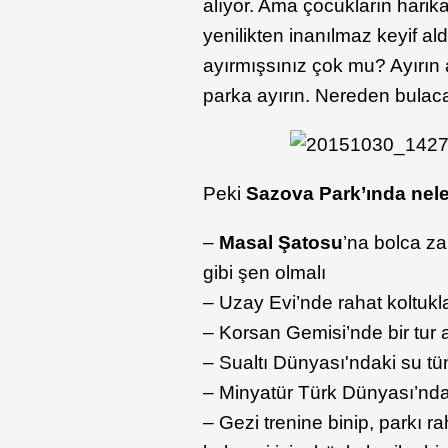
alıyor. Ama çocukların harika
yenilikten inanılmaz keyif al
ayırmışsınız çok mu? Ayırın 
parka ayırın. Nereden bulaca
Peki
Sazova Park’ında nel
–
Masal Şatosu
’na bolca z
gibi şen olmalı
– Uzay Evi’nde rahat koltuklar
– Korsan Gemisi’nde bir tur 
– Sualtı Dünyası'ndaki su tü
– Minyatür Türk Dünyası’nda 
– Gezi trenine binip, parkı r