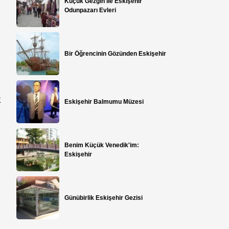
Küçük Gezgin ile Eskişehir
Odunpazarı Evleri
Bir Öğrencinin Gözünden Eskişehir
k
Eskişehir Balmumu Müzesi
Benim Küçük Venedik'im:
Eskişehir
Günübirlik Eskişehir Gezisi
a