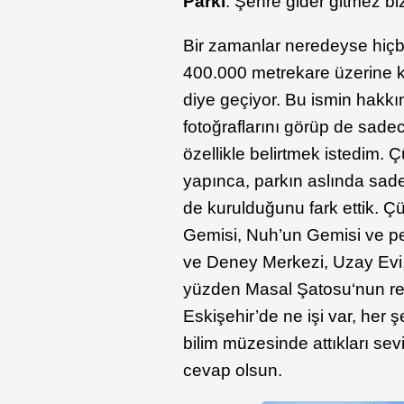
Parkı
. Şehre gider gitmez biz
Bir zamanlar neredeyse hiçb
400.000 metrekare üzerine 
diye geçiyor. Bu ismin hakk
fotoğraflarını görüp de sade
özellikle belirtmek istedim. 
yapınca, parkın aslında sade
de kurulduğunu fark ettik. 
Gemisi, Nuh’un Gemisi ve pe
ve Deney Merkezi, Uzay Evi,
yüzden Masal Şatosu‘nun resi
Eskişehir’de ne işi var, her ş
bilim müzesinde attıkları sevin
cevap olsun.