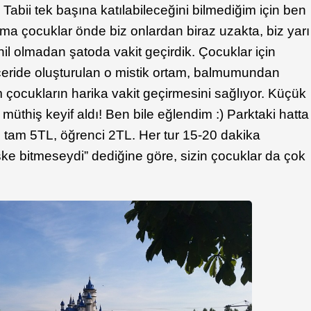
. Tabii tek başına katılabileceğini bilmediğim için ben
ama çocuklar önde biz onlardan biraz uzakta, biz yarı
hil olmadan şatoda vakit geçirdik. Çocuklar için
İçeride oluşturulan o mistik ortam, balmumundan
ım çocukların harika vakit geçirmesini sağlıyor. Küçük
 müthiş keyif aldı! Ben bile eğlendim :) Parktaki hatta
ti tam 5TL, öğrenci 2TL. Her tur 15-20 dakika
şke bitmeseydi” dediğine göre, sizin çocuklar da çok