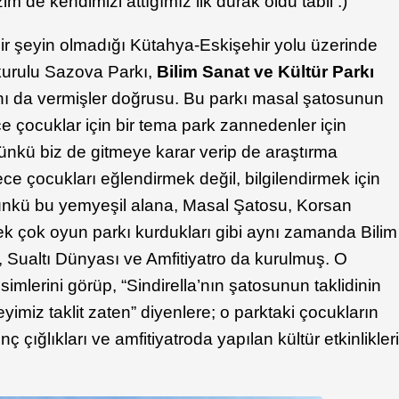
im de kendimizi attığımız ilk durak oldu tabii :)
ir şeyin olmadığı Kütahya-Eskişehir yolu üzerinde
kurulu Sazova Parkı,
Bilim Sanat ve Kültür Parkı
ını da vermişler doğrusu. Bu parkı masal şatosunun
ce çocuklar için bir tema park zannedenler için
Çünkü biz de gitmeye karar verip de araştırma
ce çocukları eğlendirmek değil, bilgilendirmek için
Çünkü bu yemyeşil alana, Masal Şatosu, Korsan
k çok oyun parkı kurdukları gibi aynı zamanda Bilim
 Sualtı Dünyası ve Amfitiyatro da kurulmuş. O
mlerini görüp, “Sindirella’nın şatosunun taklidinin
eyimiz taklit zaten” diyenlere; o parktaki çocukların
ç çığlıkları ve amfitiyatroda yapılan kültür etkinlikler