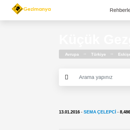
Rehberl
Main
navi
Küçük Gezg
Avrupa
Türkiye
Eskiş
13.01.2016
-
SEMA ÇELEPCI
-
8,4