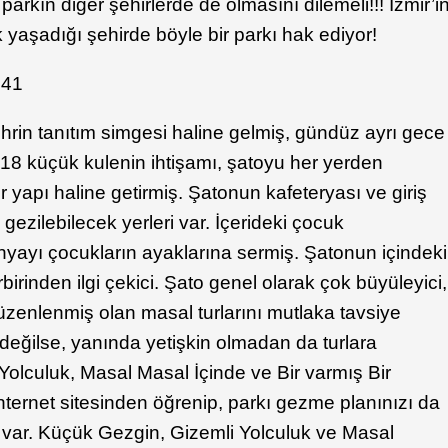
 parkın diğer şehirlerde de olmasını dilemeli!!! İzmir’i
yaşadığı şehirde böyle bir parkı hak ediyor!
rin tanıtım simgesi haline gelmiş, gündüz ayrı gece
e 18 küçük kulenin ihtişamı, şatoyu her yerden
r yapı haline getirmiş. Şatonun kafeteryası ve giriş
 gezilebilecek yerleri var. İçerideki çocuk
nyayı çocukların ayaklarına sermiş. Şatonun içindeki
irbirinden ilgi çekici. Şato genel olarak çok büyüleyici,
düzenlenmiş olan masal turlarını mutlaka tavsiye
değilse, yanında yetişkin olmadan da turlara
li Yolculuk, Masal Masal İçinde ve Bir varmış Bir
internet sitesinden öğrenip, parkı gezme planınızı da
var. Küçük Gezgin, Gizemli Yolculuk ve Masal