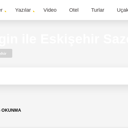
er
Yazılar
Video
Otel
Turlar
Uça
gation
in ile Eskişehir Saz
ehir
86 OKUNMA