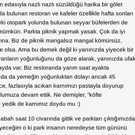
n edasıyla nazlı nazlı süzüldüğü harika bir gölet
da bulunan restoran ve kafeler özellikle hafta sonları
eki otopark yolunda bulunan seyyar büfelerden de
k mümkün. Parkta piknik yapmak yasak. Çok da iyi
rına. Biz de piknik mangalsız mangal kömürsüz,
olsa. Ama bu demek değil ki yanınızda yiyecek bir
oranların yoğunluğunu da göze alarak, yanınızda ufa
fayda var. Biz restoranda yarım saat ayakta
uzda da yemeğin yoğunluktan dolayı ancak 45
e, fazlasıyla acıkan karnımızı pastayla doyurup
lumuza devam ettik. Ne demişler, “köfte
 yedik de karnımız doydu mu :)
abah saat 10 civarında gittik ve parktan çıktığımızd
iyeceğim o ki park insanın neredeyse tüm gününü