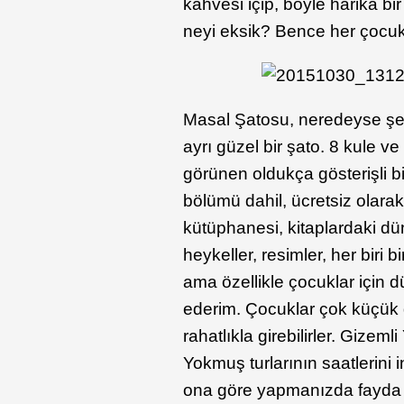
kahvesi içip, böyle harika bir
neyi eksik? Bence her çocuk 
Masal Şatosu, neredeyse şeh
ayrı güzel bir şato. 8 kule v
görünen oldukça gösterişli bi
bölümü dahil, ücretsiz olarak
kütüphanesi, kitaplardaki dü
heykeller, resimler, her biri b
ama özellikle çocuklar için 
ederim. Çocuklar çok küçük 
rahatlıkla girebilirler. Gizem
Yokmuş turlarının saatlerini 
ona göre yapmanızda fayda 