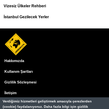
Menu
Vizesiz Ülkeler Rehberi
İstanbul Gezilecek Yerler
Hakkımızda
Dipnot
Kullanım Şartları
Gizlilik Sözleşmesi
İletişim
Verdiğimiz hizmetleri geliştirmek amacıyla çerezlerden
Basında Biz
(cookie) faydalanıyoruz. Daha fazla bilgi için gizlilik