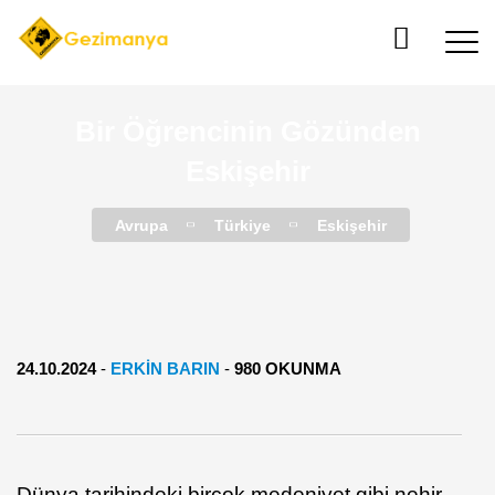
Bir Öğrencinin Gözünden
Eskişehir
Avrupa
Türkiye
Eskişehir
24.10.2024
-
ERKIN BARIN
-
980 OKUNMA
Dünya tarihindeki birçok medeniyet gibi nehir