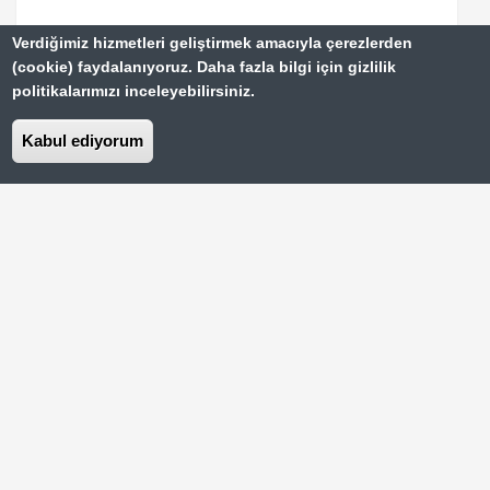
Çanakkale'nin Antik Kenti Troya
Verdiğimiz hizmetleri geliştirmek amacıyla çerezlerden
(cookie) faydalanıyoruz. Daha fazla bilgi için gizlilik
İğneada Longoz Ormanları
politikalarımızı inceleyebilirsiniz.
Kıyıköy Sonbaharda Bir Başka Güzel
Kabul ediyorum
Türkiye'de Gezilecek 20 Yer
Footer
Paris Gezi Rehberi
Top
Menu
Vizesiz Ülkeler Rehberi
İstanbul Gezilecek Yerler