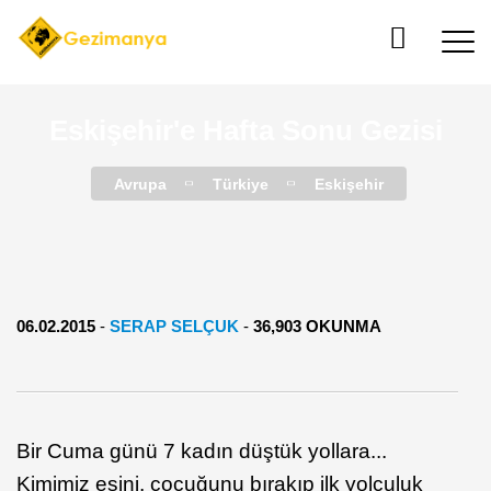
Eskişehir'e Hafta Sonu Gezisi
Avrupa
Türkiye
Eskişehir
06.02.2015
-
SERAP SELÇUK
-
36,903 OKUNMA
Bir Cuma günü 7 kadın düştük yollara...
Kimimiz eşini, çocuğunu bırakıp ilk yolculuk