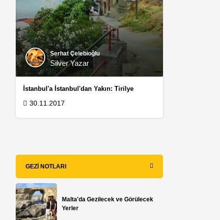
ş
a
Serhat Çelebioğlu
Silver Yazar
İstanbul'a İstanbul'dan Yakın: Tirilye
30.11.2017
GEZI NOTLARI
Malta'da Gezilecek ve Görülecek
Yerler