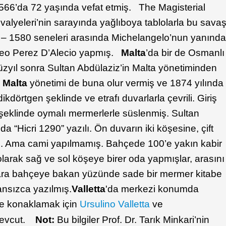
566’da 72 yaşında vefat etmiş. The Magisterial
alyeleri’nin sarayında yağlıboya tablolarla bu sava
75 – 1580 seneleri arasında Michelangelo’nun yanınd
tteo Perez D’Alecio yapmış.
Malta
’da bir de Osmanlı
yüzyıl sonra Sultan Abdülaziz’in Malta yönetiminden
,
Malta
yönetimi de buna olur vermiş ve 1874 yılında
ikdörtgen şeklinde ve etrafı duvarlarla çevrili. Giriş
y şeklinde oymalı mermerlerle süslenmiş. Sultan
nda “Hicri 1290” yazılı. Ön duvarın iki köşesine, çift
mış. Ama cami yapılmamış. Bahçede 100’e yakın kabir
larak sağ ve sol köşeye birer oda yapmışlar, arasını
vara bahçeye bakan yüzünde sade bir mermer kitabe
ansızca yazılmış.
Valletta
'da merkezi konumda
yle konaklamak için
Ursulino Valletta
ve
 mevcut.
Not:
Bu bilgiler Prof. Dr. Tarık Minkari’nin