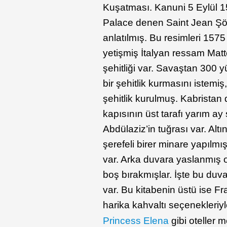
Kuşatması. Kanuni 5 Eylül 1
Palace denen Saint Jean Şöv
anlatılmış. Bu resimleri 15
yetişmiş İtalyan ressam Ma
şehitliği var. Savaştan 300 
bir şehitlik kurmasını istemiş
şehitlik kurulmuş. Kabristan d
kapısının üst tarafı yarım a
Abdülaziz’in tuğrası var. Altı
şerefeli birer minare yapıl
var. Arka duvara yaslanmış o
boş bırakmışlar. İşte bu du
var. Bu kitabenin üstü ise Fr
harika kahvaltı seçenekleri
Princess Elena
gibi oteller