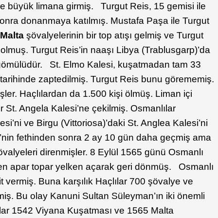
e büyük limana girmiş. Turgut Reis, 15 gemisi ile
sonra donanmaya katılmış. Mustafa Paşa ile Turgut
n
Malta
şövalyelerinin bir top atışı gelmiş ve Turgut
olmuş. Turgut Reis’in naaşı Libya (Trablusgarp)’da
 gömülüdür. St. Elmo Kalesi, kuşatmadan tam 33
tarihinde zaptedilmiş. Turgut Reis bunu görememiş.
ler. Haçlılardan da 1.500 kişi ölmüş. Liman içi
r St. Angela Kalesi’ne çekilmiş. Osmanlılar
si’ni ve Birgu (Vittoriosa)’daki St. Anglea Kalesi’ni
i’nin fethinden sonra 2 ay 10 gün daha geçmiş ama
valyeleri direnmişler. 8 Eylül 1565 günü Osmanlı
en apar topar yelken açarak geri dönmüş. Osmanlı
 vermiş. Buna karşılık Haçlılar 700 şövalye ve
iş. Bu olay Kanuni Sultan Süleyman’ın iki önemli
unlar 1542 Viyana Kuşatması ve 1565 Malta