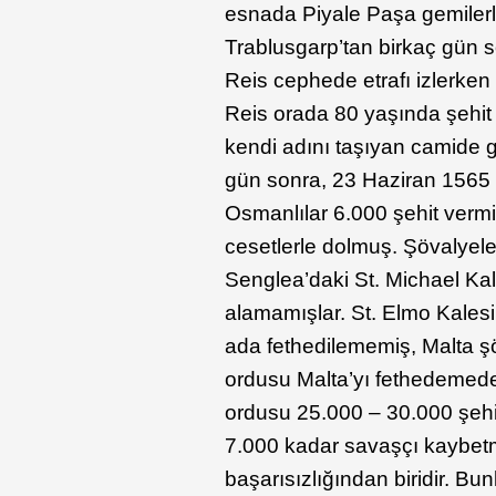
esnada Piyale Paşa gemilerl
Trablusgarp’tan birkaç gün 
Reis cephede etrafı izlerke
Reis orada 80 yaşında şehit 
kendi adını taşıyan camide
gün sonra, 23 Haziran 1565 
Osmanlılar 6.000 şehit vermiş
cesetlerle dolmuş. Şövalyele
Senglea’daki St. Michael Kale
alamamışlar. St. Elmo Kales
ada fethedilememiş, Malta şö
ordusu Malta’yı fethedemed
ordusu 25.000 – 30.000 şehit
7.000 kadar savaşçı kaybetm
başarısızlığından biridir. B