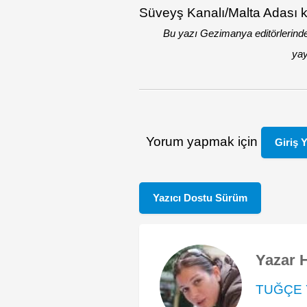
Süveyş Kanalı/Malta Adası ki
Bu yazı Gezimanya editörlerind
yay
Yorum yapmak için
Giriş 
Yazıcı Dostu Sürüm
Yazar 
TUĞÇE 