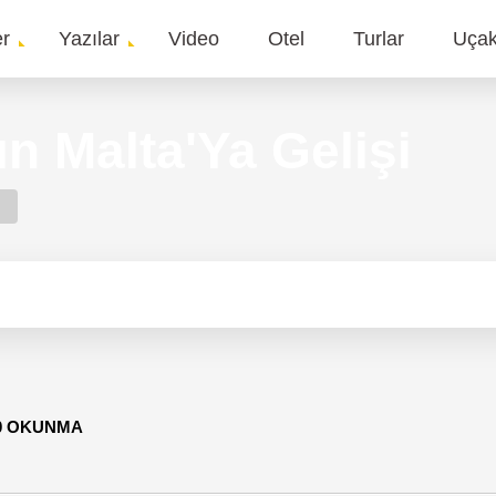
er
Yazılar
Video
Otel
Turlar
Uça
gation
n Malta'Ya Gelişi
50 OKUNMA