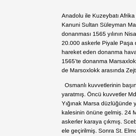
Anadolu ile Kuzeybatı Afrika 
Kanuni Sultan Süleyman Malt
donanması 1565 yılının Nisa
20.000 askerle Piyale Paşa
hareket eden donanma hava
1565’te donanma Marsaxlokk 
de Marsoxlokk arasında Zejtu
Osmanlı kuvvetlerinin baş
yaratmış. Öncü kuvvetler Md
Yığınak Marsa düzlüğünde y
kalesinin önüne gelmiş. 24 
askerler karaya çıkmış. Sce
ele geçirilmiş. Sonra St. El