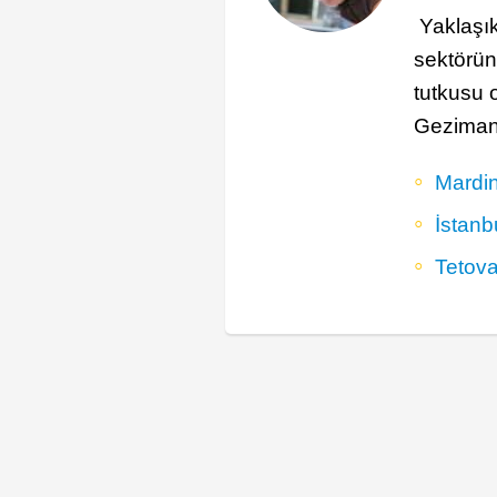
Yaklaşı
sektöründ
tutkusu 
Gezimany
Mardin
İstanb
Tetova