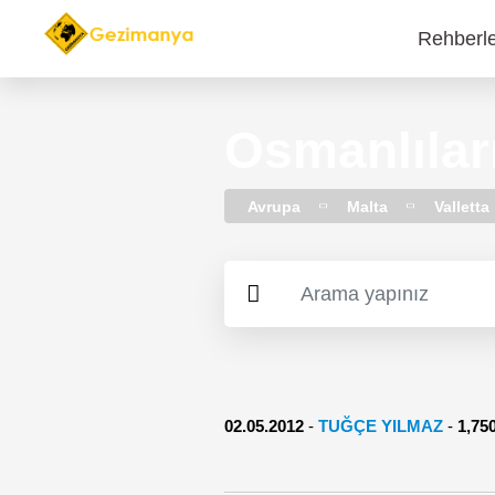
Rehberl
Main
navi
Osmanlıları
Avrupa
Malta
Valletta
02.05.2012
-
TUĞÇE YILMAZ
-
1,7