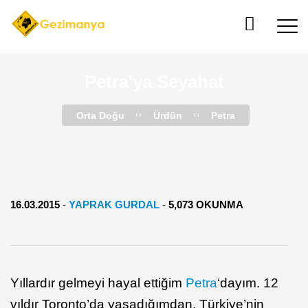
Petra'ya Seyahat
Orta Doğu
Ürdün
Petra
16.03.2015
-
YAPRAK GURDAL
-
5,073 OKUNMA
Yıllardır gelmeyi hayal ettiğim
Petra
‘dayım. 12
yıldır Toronto’da yaşadığımdan, Türkiye’nin