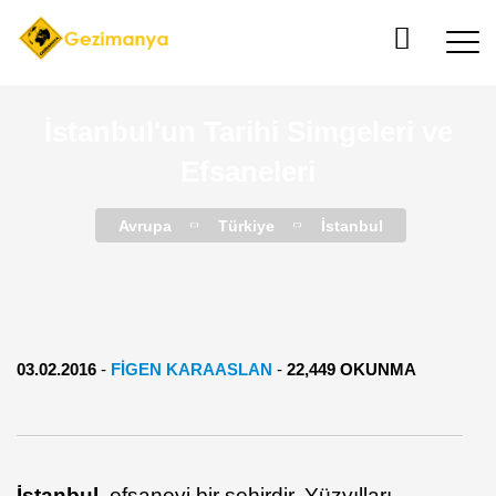
İstanbul'un Tarihi Simgeleri ve
Efsaneleri
Avrupa
Türkiye
İstanbul
03.02.2016
-
FIGEN KARAASLAN
-
22,449 OKUNMA
İstanbul
, efsanevi bir şehirdir. Yüzyılları