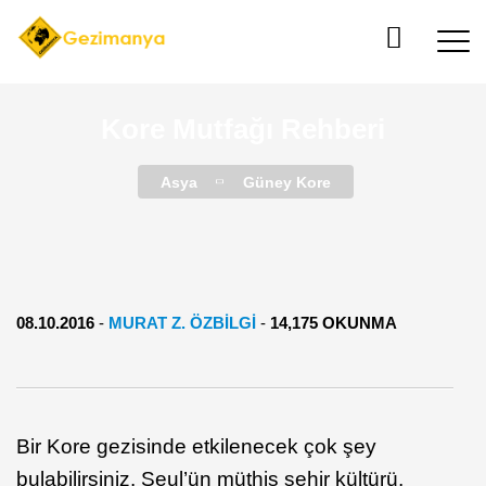
Kore Mutfağı Rehberi
Asya
Güney Kore
08.10.2016
-
MURAT Z. ÖZBİLGİ
-
14,175 OKUNMA
Bir Kore gezisinde etkilenecek çok şey
bulabilirsiniz. Seul’ün müthiş şehir kültürü,