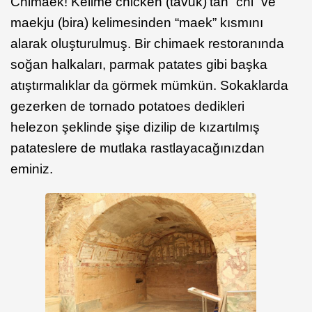
Chimaek! Kelime chicken (tavuk)’tan “chi” ve
maekju (bira) kelimesinden “maek” kısmını
alarak oluşturulmuş. Bir chimaek restoranında
soğan halkaları, parmak patates gibi başka
atıştırmalıklar da görmek mümkün. Sokaklarda
gezerken de tornado potatoes dedikleri
helezon şeklinde şişe dizilip de kızartılmış
patateslere de mutlaka rastlayacağınızdan
eminiz.