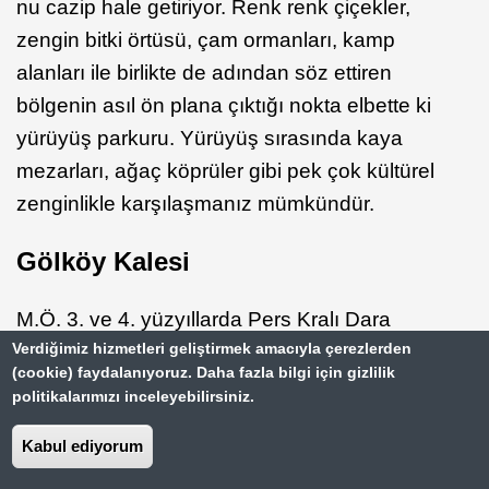
nu cazip hale getiriyor. Renk renk çiçekler,
zengin bitki örtüsü, çam ormanları, kamp
alanları ile birlikte de adından söz ettiren
bölgenin asıl ön plana çıktığı nokta elbette ki
yürüyüş parkuru. Yürüyüş sırasında kaya
mezarları, ağaç köprüler gibi pek çok kültürel
zenginlikle karşılaşmanız mümkündür.
Gölköy Kalesi
M.Ö. 3. ve 4. yüzyıllarda Pers Kralı Dara
Verdiğimiz hizmetleri geliştirmek amacıyla çerezlerden
tarafından yaptırılan Gölköy Kalesi şehir
(cookie) faydalanıyoruz. Daha fazla bilgi için gizlilik
merkezine yakın olan Kale Mahallesi’nde yer
politikalarımızı inceleyebilirsiniz.
almaktadır. Ordu’nun en yüksek kalesi
Kabul ediyorum
ünvanına sahip olan Gölköy’ün inşa ediliş
sebebi savunma ve gözetleme amacından