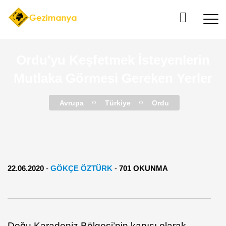
Ordu'yu Keşfetmek İsteyenlerin
Mutlaka Görmesi Gereken Yerler
Avrupa
Türkiye
Ordu
22.06.2020
-
GÖKÇE ÖZTÜRK
-
701 OKUNMA
Doğu Karadeniz Bölgesi’nin kapısı olarak