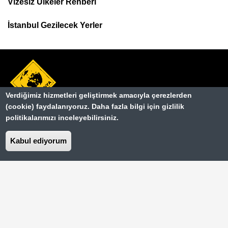
Menu
Vizesiz Ülkeler Rehberi
İstanbul Gezilecek Yerler
Verdiğimiz hizmetleri geliştirmek amacıyla çerezlerden
(cookie) faydalanıyoruz. Daha fazla bilgi için gizlilik
Hakkımızda
politikalarımızı inceleyebilirsiniz.
Dipnot
Kullanım Şartları
Kabul ediyorum
Gizlilik Sözleşmesi
İletişim
Basında Biz