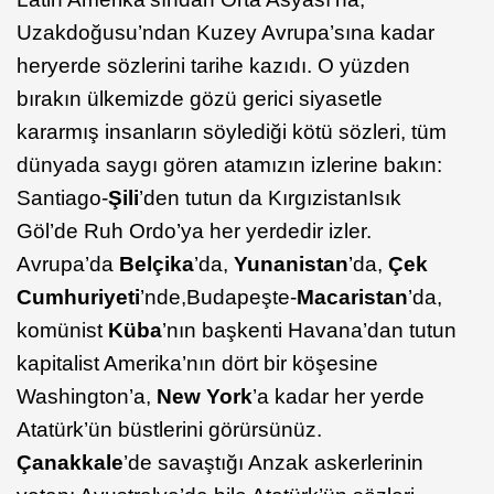
Uzakdoğusu’ndan Kuzey Avrupa’sına kadar
heryerde sözlerini tarihe kazıdı. O yüzden
bırakın ülkemizde gözü gerici siyasetle
kararmış insanların söylediği kötü sözleri, tüm
dünyada saygı gören atamızın izlerine bakın:
Santiago-
Şili
’den tutun da Kırgızistan
Isık
Göl’de Ruh Ordo’ya her yerdedir izler.
Avrupa’da
Belçika
’da,
Yunanistan
’da,
Çek
Cumhuriyeti
’nde,
Budapeşte-
Macaristan
’da,
komünist
Küba
’nın başkenti Havana’dan tutun
kapitalist Amerika’nın dört bir köşesine
Washington’a,
New York
’a kadar her yerde
Atatürk’ün büstlerini görürsünüz.
Çanakkale
’de savaştığı Anzak askerlerinin