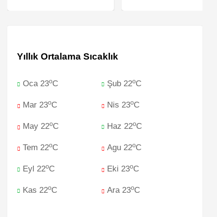
Yıllık Ortalama Sıcaklık
o
o
Oca 23
C
Şub 22
C
o
o
Mar 23
C
Nis 23
C
o
o
May 22
C
Haz 22
C
o
o
Tem 22
C
Agu 22
C
o
o
Eyl 22
C
Eki 23
C
o
o
Kas 22
C
Ara 23
C