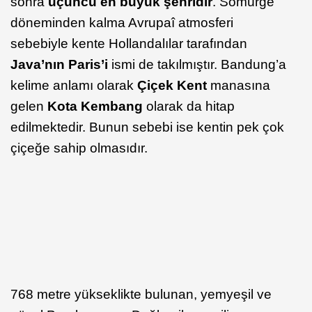
sonra
üçüncü en büyük şehridir
. Sömürge
döneminden kalma Avrupaî atmosferi
sebebiyle kente Hollandalılar tarafından
Java’nın Paris’i
ismi de takılmıştır. Bandung’a
kelime anlamı olarak
Çiçek Kent
manasına
gelen
Kota Kembang
olarak da hitap
edilmektedir. Bunun sebebi ise kentin pek çok
çiçeğe sahip olmasıdır.
768 metre yükseklikte bulunan, yemyeşil ve