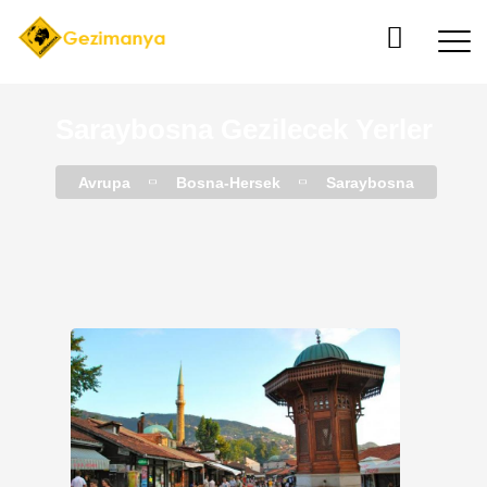
Saraybosna Gezilecek Yerler
Avrupa
Bosna-Hersek
Saraybosna