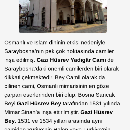
Osmanlı ve İslam dininin etkisi nedeniyle
Saraybosna'nın pek çok noktasında camiler
inşa edilmiş.
Gazi Hüsrev Yadigâr Cami
de
Saraybosna'daki önemli camilerden biri olarak
dikkati çekmektedir. Bey Camii olarak da
bilinen cami, Osmanlı mimarisinin en göze
çarpan eserlerinden biri olup, Bosna Sancak
Beyi
Gazi Hüsrev Bey
tarafından 1531 yılında
Mimar Sinan'a inşa ettirilmiştir.
Gazi Hüsrev
Bey
, 1531 ve 1534 yılları arasında aynı
camiden Suriye'nin Halep veya Türkiye'nin