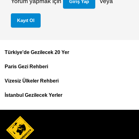
Yorum yapmak için
veya
Giriş Yap
Kayıt Ol
Türkiye'de Gezilecek 20 Yer
Footer
Paris Gezi Rehberi
Top
Menu
Vizesiz Ülkeler Rehberi
İstanbul Gezilecek Yerler