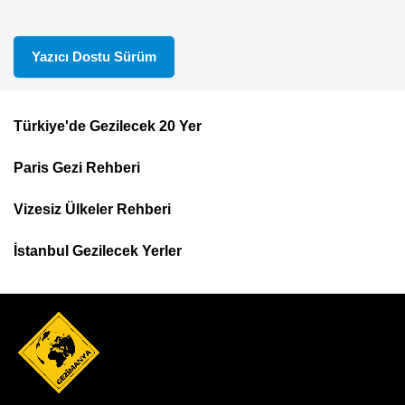
Yazıcı Dostu Sürüm
Türkiye'de Gezilecek 20 Yer
Footer
Paris Gezi Rehberi
Top
Menu
Vizesiz Ülkeler Rehberi
İstanbul Gezilecek Yerler