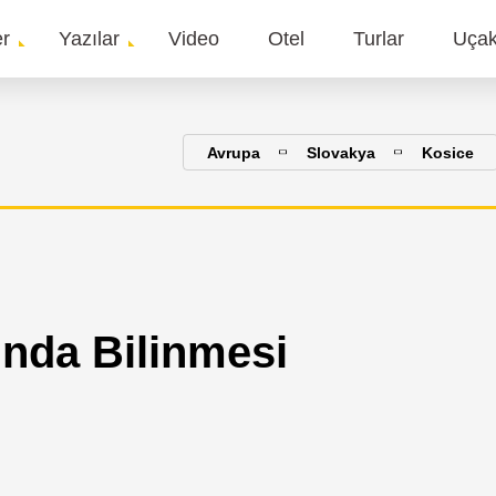
er
Yazılar
Video
Otel
Turlar
Uça
gation
Avrupa
Slovakya
Kosice
nda Bilinmesi