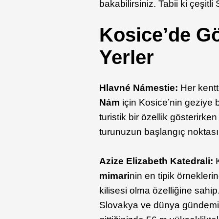
bakabilirsiniz. Tabii ki çeşitl
Kosice’de G
Yerler
Hlavné Námestie:
Her kentt
Nám
için Kosice’nin geziye 
turistik bir özellik gösterirke
turunuzun başlangıç noktası
Azize Elizabeth Katedrali:
mimari
nin en tipik örnekler
kilisesi olma özelliğine sahi
Slovakya ve dünya gündemin