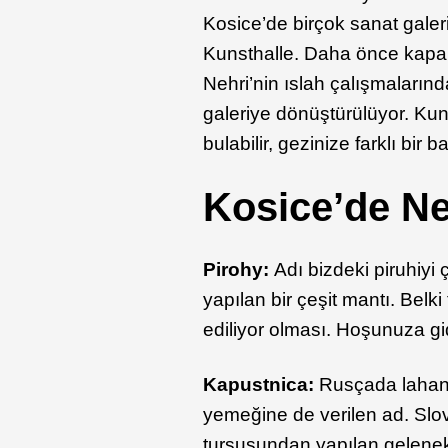
Kosice’de birçok sanat gale
Kunsthalle. Daha önce kapal
Nehri’nin ıslah çalışmaların
galeriye dönüştürülüyor. Kun
bulabilir, gezinize farklı bir b
Kosice’de Ne
Pirohy:
Adı bizdeki piruhiyi 
yapılan bir çeşit mantı. Belki
ediliyor olması. Hoşunuza g
Kapustnica:
Rusçada lahan
yemeğine de verilen ad. Sl
turşusundan yapılan geleneks