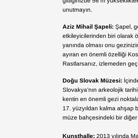
gittiğinizde 56 m yükseklikte
unutmayın.
Aziz Mihail Şapeli:
Şapel, g
etkileyicilerinden biri olara
yanında olması onu gezinizin
ayıran en önemli özelliği Kos
Rastlarsanız, izlemeden ge
Doğu Slovak Müzesi:
İçind
Slovakya’nın arkeolojik tarih
kentin en önemli gezi noktala
17. yüzyıldan kalma ahşap bi
müze bahçesindeki bir diğer e
Kunsthalle:
2013 yılında Mar