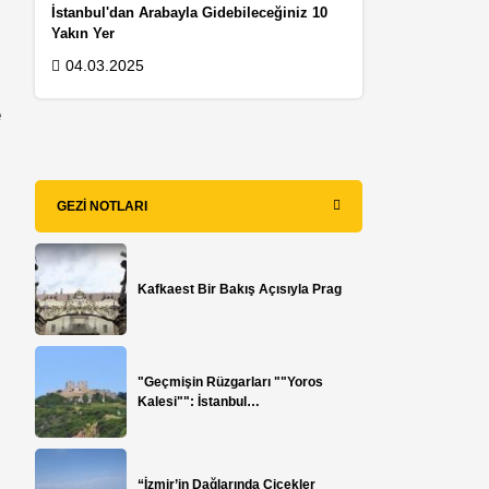
İstanbul'dan Arabayla Gidebileceğiniz 10
Yakın Yer
04.03.2025
e
GEZI NOTLARI
u
Kafkaest Bir Bakış Açısıyla Prag
"Geçmişin Rüzgarları ""Yoros
Kalesi"": İstanbul…
“İzmir’in Dağlarında Çiçekler