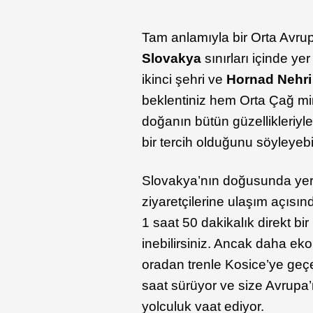
Tam anlamıyla bir Orta Avru
Slovakya
sınırları içinde ye
ikinci şehri ve
Hornad Nehri
beklentiniz hem Orta Çağ mim
doğanın bütün güzellikleriyle
bir tercih olduğunu söyleyebil
Slovakya’nın doğusunda yer
ziyaretçilerine ulaşım açısın
1 saat 50 dakikalık direkt bi
inebilirsiniz. Ancak daha ek
oradan trenle Kosice’ye geçeb
saat sürüyor ve size Avrupa’
yolculuk vaat ediyor.