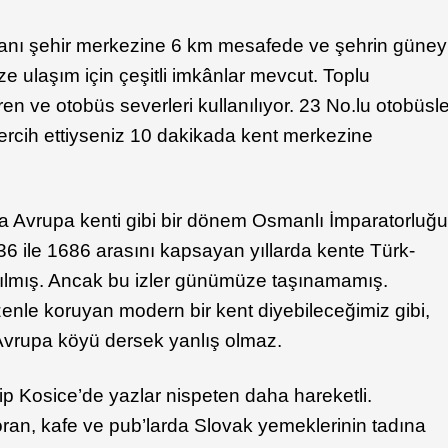
manı şehir merkezine 6 km mesafede ve şehrin güney
 ulaşım için çeşitli imkânlar mevcut. Toplu
en ve otobüs severleri kullanılıyor. 23 No.lu otobüsl
tercih ettiyseniz 10 dakikada kent merkezine
ta Avrupa kenti gibi bir dönem Osmanlı İmparatorluğ
6 ile 1686 arasını kapsayan yıllarda kente Türk-
rakılmış. Ancak bu izler günümüze taşınamamış.
enle koruyan modern bir kent diyebileceğimiz gibi,
 Avrupa köyü dersek yanlış olmaz.
p Kosice’de yazlar nispeten daha hareketli.
oran, kafe ve pub’larda Slovak yemeklerinin tadına