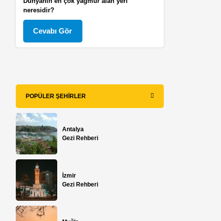
Dünyanın en çok yağmur alan yeri
neresidir?
Cevabı Gör
POPÜLER ŞEHIRLER
Antalya
Gezi Rehberi
İzmir
Gezi Rehberi