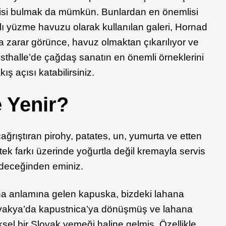
risi bulmak da mümkün. Bunlardan en önemlisi
ı yüzme havuzu olarak kullanılan galeri, Hornad
da zarar görünce, havuz olmaktan çıkarılıyor ve
sthalle’de çağdaş sanatın en önemli örneklerini
akış açısı katabilirsiniz.
 Yenir?
çağrıştıran pirohy, patates, un, yumurta ve etten
 tek farkı üzerinde yoğurtla değil kremayla servis
ideceğinden eminiz.
a anlamına gelen kapuska, bizdeki lahana
ovakya’da kapustnica’ya dönüşmüş ve lahana
el bir Slovak yemeği haline gelmiş. Özellikle