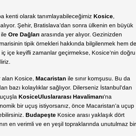
pa kenti olarak tanımlayabileceğimiz
Kosice
,
r alıyor. Şehir, Bratislava’dan sonra ülkenin en büyük
ile
Ore Dağları
arasında yer alıyor. Gezinizden
arisinin tipik örnekleri hakkında bilgilenmek hem d
 iç içe keyifli zamanlar geçirmekse, Kosice’nin doğru
iriz.
 alan Kosice,
Macaristan
ile sınır komşusu. Bu da
dan bazı kolaylıklar sağlıyor. Dilerseniz İstanbul’dan
r uçuşla
Kosice
Uluslararası Havalimanı
’na
onomik bir uçuş istiyorsanız, önce Macaristan’a uçup
ilirsiniz.
Budapeşte
Kosice arası yaklaşık dört
nın en verimli ve en yeşil topraklarında unutulmaz bi