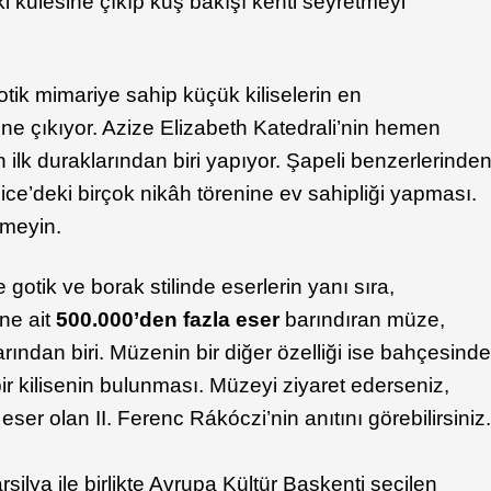
ki kulesine çıkıp kuş bakışı kenti seyretmeyi
otik mimariye sahip küçük kiliselerin en
k öne çıkıyor. Azize Elizabeth Katedrali’nin hemen
 ilk duraklarından biri yapıyor. Şapeli benzerlerinde
ice’deki birçok nikâh törenine ev sahipliği yapması.
çmeyin.
e gotik ve borak stilinde eserlerin yanı sıra,
ine ait
500.000’den fazla eser
barındıran müze,
rından biri. Müzenin bir diğer özelliği ise bahçesind
r kilisenin bulunması. Müzeyi ziyaret ederseniz,
ser olan II. Ferenc Rákóczi’nin anıtını görebilirsiniz
silya ile birlikte Avrupa Kültür Başkenti seçilen