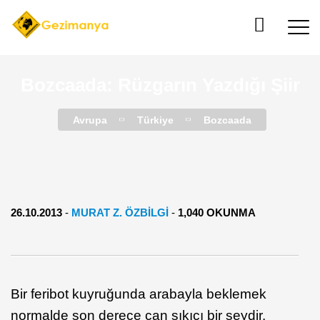
Bozcaada: Rüzgarın Yazdığı Şiir
Avrupa
Türkiye
Bozcaada
26.10.2013
-
MURAT Z. ÖZBİLGİ
-
1,040 OKUNMA
Bir feribot kuyruğunda arabayla beklemek
normalde son derece can sıkıcı bir şeydir.