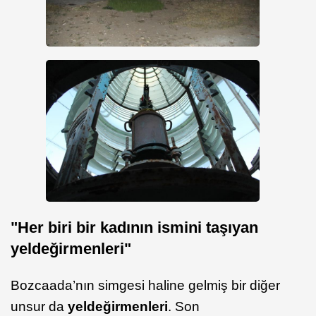
"Her biri bir kadının ismini taşıyan
yeldeğirmenleri"
Bozcaada’nın simgesi haline gelmiş bir diğer
unsur da
yeldeğirmenleri
. Son