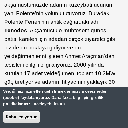
akşamüstümüzde adanın kuzeybatı ucunun,
yani Polente’nin yolunu tutuyoruz. Buradaki
Polente Feneri’nin antik çağlardaki adı
Tenedos
. Akşamüstü o muhteşem güneş
batışı kareleri için adadan birçok ziyaretçi gibi
biz de bu noktaya gidiyor ve bu
yeldeğirmenlerini işleten Ahmet Araçman’dan
tesisler ile ilgili bilgi alıyoruz. 2000 yılında
kurulan 17 adet yeldeğirmeni toplam 10.2MW
güç üretiyor ve adanın ihtiyacının yaklaşık 30
katını karşılayıp, kalan miktarını ise anakaraya
Verdiğimiz hizmetleri geliştirmek amacıyla çerezlerden
(cookie) faydalanıyoruz. Daha fazla bilgi için gizlilik
veriyor. Bu yeldeğirmenlerinin muhteşem ve
politikalarımızı inceleyebilirsiniz.
etkileyici görüntülerinin yanında bir ilginçliği de
her birinin bir kadın ismine sahip olması.
Kabul ediyorum
Kurulum sırasında çalışan ekibin her birinin