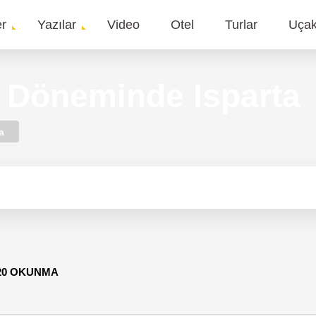
er
Yazılar
Video
Otel
Turlar
Uça
gation
 Döneminde Isparta
a
520 OKUNMA