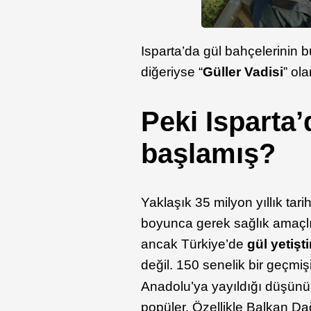
Isparta’da gül bahçelerinin 
diğeriyse “
Güller Vadisi
” ol
Peki Isparta’d
başlamış?
Yaklaşık 35 milyon yıllık ta
boyunca gerek sağlık amaçl
ancak Türkiye’de
gül yetişt
değil. 150 senelik bir geçmiş
Anadolu’ya yayıldığı düşünül
popüler. Özellikle Balkan Da