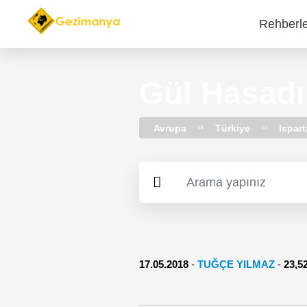
Rehberl
Main
navi
Gül Hasadı
Avrupa
Türkiye
Ispart
17.05.2018
-
TUĞÇE YILMAZ
-
23,