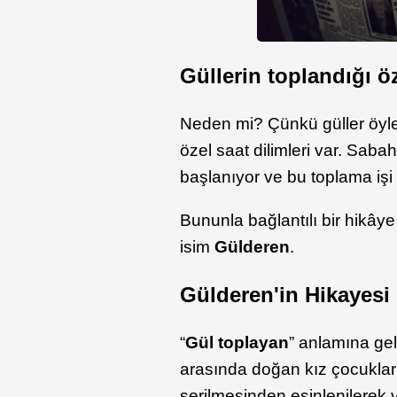
Güllerin toplandığı öz
Neden mi? Çünkü güller öyle
özel saat dilimleri var. Sab
başlanıyor ve bu toplama işi 
Bununla bağlantılı bir hikâye
isim
Gülderen
.
Gülderen'in Hikayesi
“
Gül toplayan
” anlamına ge
arasında doğan kız çocukları
serilmesinden esinlenilerek v