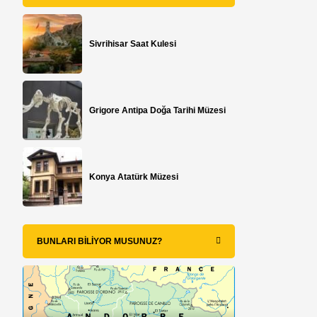
Sivrihisar Saat Kulesi
Grigore Antipa Doğa Tarihi Müzesi
Konya Atatürk Müzesi
BUNLARI BILIYOR MUSUNUZ?
a