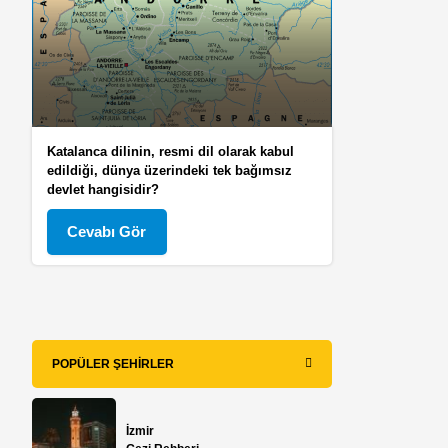
Katalanca dilinin, resmi dil olarak kabul
edildiği, dünya üzerindeki tek bağımsız
devlet hangisidir?
Cevabı Gör
POPÜLER ŞEHIRLER
İzmir