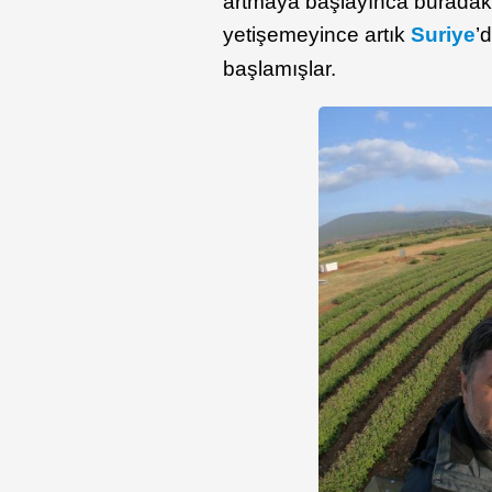
artmaya başlayınca buradaki 
yetişemeyince artık
Suriye
’
başlamışlar.