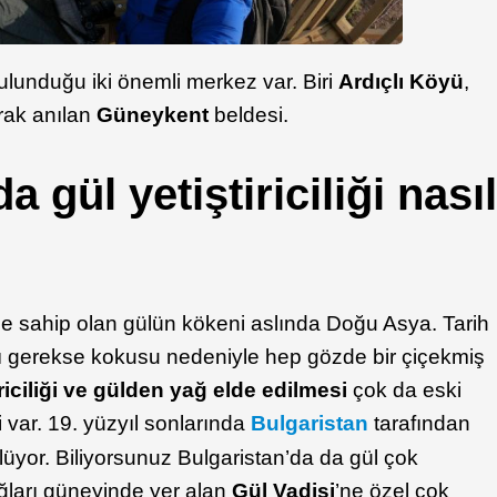
bulunduğu iki önemli merkez var. Biri
Ardıçlı Köyü
,
arak anılan
Güneykent
beldesi.
a gül yetiştiriciliği nası
rihe sahip olan gülün kökeni aslında Doğu Asya. Tarih
ı gerekse kokusu nedeniyle hep gözde bir çiçekmiş
iriciliği ve gülden yağ elde edilmesi
çok da eski
i var. 19. yüzyıl sonlarında
Bulgaristan
tarafından
üyor. Biliyorsunuz Bulgaristan’da da gül çok
ğları güneyinde yer alan
Gül Vadisi
’ne özel çok