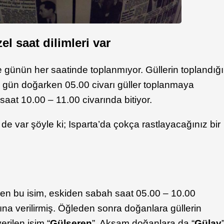
el saat dilimleri var
 günün her saatinde toplanmıyor. Güllerin toplandığı
ah gün doğarken 05.00 civarı güller toplanmaya
saat 10.00 – 11.00 civarında bitiyor.
 de var şöyle ki; Isparta’da çokça rastlayacağınız bir
len bu isim, eskiden sabah saat 05.00 – 10.00
na verilirmiş. Öğleden sonra doğanlara güllerin
erilen isim “
Gülseren
”. Akşam doğanlara da “
Gülay