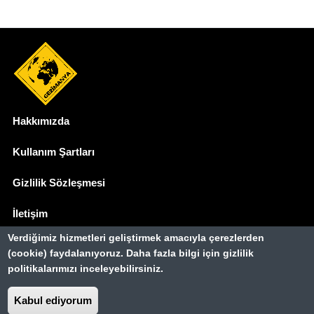
Hakkımızda
Dipnot
Kullanım Şartları
Gizlilik Sözleşmesi
İletişim
Verdiğimiz hizmetleri geliştirmek amacıyla çerezlerden
Basında Biz
(cookie) faydalanıyoruz. Daha fazla bilgi için gizlilik
politikalarımızı inceleyebilirsiniz.
Gezimanya Turizm, TÜRSAB'a kayıtlı bir
seyahat acentasıdır.
Kabul ediyorum
Belge no: A-8307