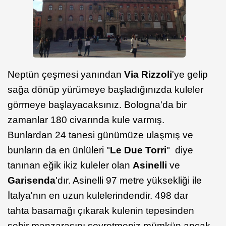
Neptün çeşmesi yanından
Via Rizzoli
'ye gelip
sağa dönüp yürümeye başladığınızda kuleler
görmeye başlayacaksınız. Bologna'da bir
zamanlar 180 civarında kule varmış.
Bunlardan 24 tanesi günümüze ulaşmış ve
bunların da en ünlüleri "
Le Due Torri
" diye
tanınan eğik ikiz kuleler olan
Asinelli
ve
Garisenda
'dır. Asinelli 97 metre yüksekliği ile
İtalya'nın en uzun kulelerindendir. 498 dar
tahta basamağı çıkarak kulenin tepesinden
şehir manzarasını seyretmeniz mümkün ancak