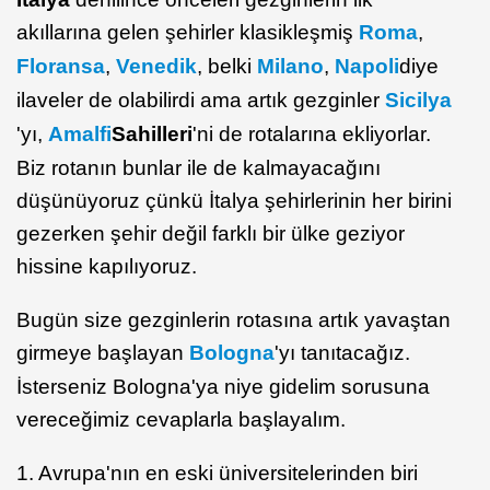
akıllarına gelen şehirler klasikleşmiş
Roma
,
Floransa
,
Venedik
, belki
Milano
,
Napoli
diye
ilaveler de olabilirdi ama artık gezginler
Sicilya
'yı,
Amalfi
Sahilleri
'ni de rotalarına ekliyorlar.
Biz rotanın bunlar ile de kalmayacağını
düşünüyoruz çünkü İtalya şehirlerinin her birini
gezerken şehir değil farklı bir ülke geziyor
hissine kapılıyoruz.
Bugün size gezginlerin rotasına artık yavaştan
girmeye başlayan
Bologna
'yı tanıtacağız.
İsterseniz Bologna'ya niye gidelim sorusuna
vereceğimiz cevaplarla başlayalım.
1. Avrupa'nın en eski üniversitelerinden biri