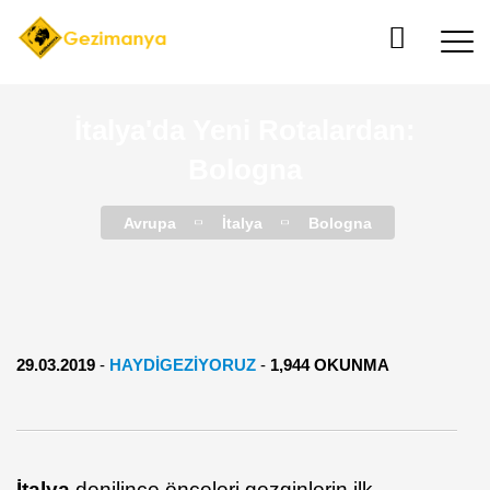
İtalya'da Yeni Rotalardan:
Bologna
Avrupa
İtalya
Bologna
29.03.2019
-
HAYDIGEZIYORUZ
-
1,944 OKUNMA
İtalya
denilince önceleri gezginlerin ilk