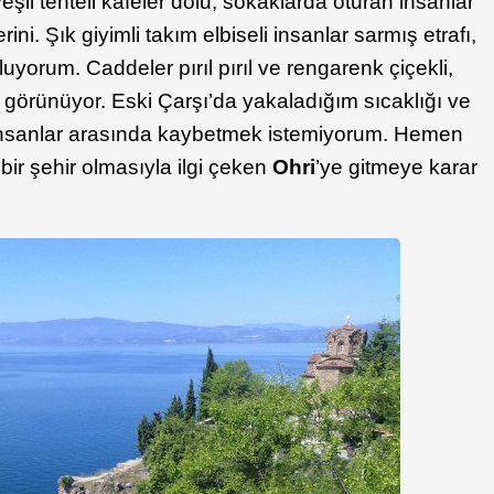
eşil tenteli kafeler dolu, sokaklarda oturan insanlar
i. Şık giyimli takım elbiseli insanlar sarmış etrafı,
oluyorum. Caddeler pırıl pırıl ve rengarenk çiçekli,
ı görünüyor. Eski Çarşı’da yakaladığım sıcaklığı ve
ı insanlar arasında kaybetmek istemiyorum. Hemen
i bir şehir olmasıyla ilgi çeken
Ohri
’ye gitmeye karar