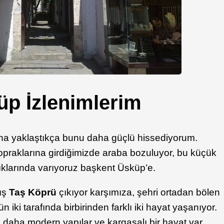
p İzlenimlerim
na yaklaştıkça bunu daha güçlü hissediyorum.
raklarına girdiğimizde araba bozuluyor, bu küçük
şıklarında varıyoruz başkent Üsküp’e.
ış
Taş Köprü
çıkıyor karşımıza, şehri ortadan bölen
 iki tarafında birbirinden farklı iki hayat yaşanıyor.
z daha modern yapılar ve kargaşalı bir hayat var,