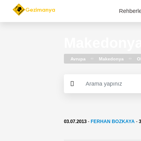
Rehberl
Main
navi
Makedonya'
Avrupa
Makedonya
O
03.07.2013
-
FERHAN BOZKAYA
-