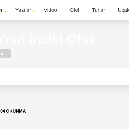
er
Yazılar
Video
Otel
Turlar
Uça
gation
nın İncisi Ohri
hri
304 OKUNMA