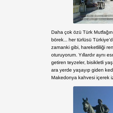
Daha çok özü Türk Mutfağınd
börek... her türlüsü Türkiye’
zamanki gibi, hareketliliği re
oturuyorum. Yıllardır aynı es
getiren teyzeler, bisikletli y
ara yerde yaşayıp giden kedi
Makedonya kahvesi içerek iz