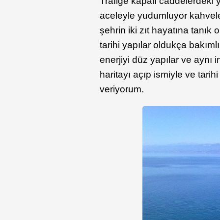
Trafiğe kapalı caddelerdeki y
aceleyle yudumluyor kahvelerin
şehrin iki zıt hayatına tanık 
tarihi yapılar oldukça bakıml
enerjiyi düz yapılar ve ayn
haritayı açıp ismiyle ve tarih
veriyorum.