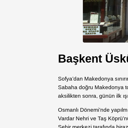
Başkent Üskü
Sofya’dan Makedonya sınırı
Sabaha doğru Makedonya top
aksilikten sonra, günün ilk ı
Osmanlı Dönemi’nde yapılm
Vardar Nehri ve Taş Köprü’nün
Şehir merkezi tarafında bira