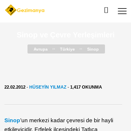
Sinop ve Çevre Yerleşimleri
Avrupa
Türkiye
Sinop
22.02.2012
-
HÜSEYİN YILMAZ
-
1,417 OKUNMA
Sinop
’un merkezi kadar çevresi de bir hayli
etkileyicidir. Erfelek ilçesindeki Tatlıca