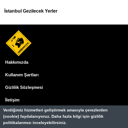
İstanbul Gezilecek Yerler
Hakkımızda
Dipnot
Kullanım Şartları
Gizlilik Sözleşmesi
İletişim
Verdiğimiz hizmetleri geliştirmek amacıyla çerezlerden
Basında Biz
(cookie) faydalanıyoruz. Daha fazla bilgi için gizlilik
politikalarımızı inceleyebilirsiniz.
Gezimanya Turizm, TÜRSAB'a kayıtlı bir