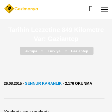
Tarihin Lezzetine 849 Kilometre
Var: Gaziantep
Avrupa
Türkiye
Gaziantep
26.08.2015
-
SENNUR KARANLIK
-
2,176 OKUNMA
Yaşlıydı, çok yaşlıydı…