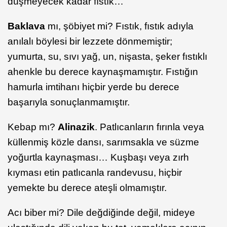
düşmeyecek kadar fıstık…
Baklava
mı, şöbiyet mi? Fıstık, fıstık adıyla
anılalı böylesi bir lezzete dönmemiştir;
yumurta, su, sıvı yağ, un, nişasta, şeker fıstıklı
ahenkle bu derece kaynaşmamıştır. Fıstığın
hamurla imtihanı hiçbir yerde bu derece
başarıyla sonuçlanmamıştır.
Kebap mı?
Alinazik
. Patlıcanların fırınla veya
küllenmiş közle dansı, sarımsakla ve süzme
yoğurtla kaynaşması… Kuşbaşı veya zırh
kıyması etin patlıcanla randevusu, hiçbir
yemekte bu derece ateşli olmamıştır.
Acı biber mi? Dile değdiğinde değil, mideye