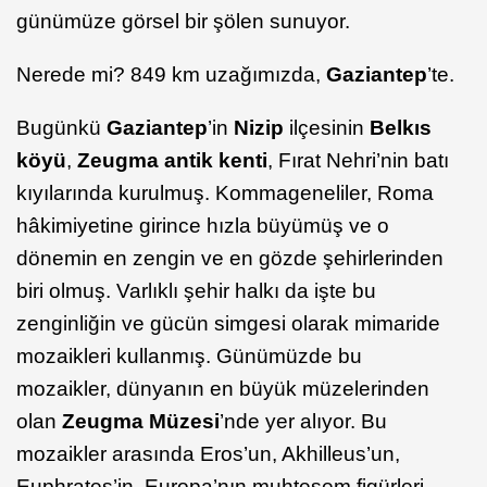
günümüze görsel bir şölen sunuyor.
Nerede mi? 849 km uzağımızda,
Gaziantep
’te.
Bugünkü
Gaziantep
’in
Nizip
ilçesinin
Belkıs
köyü
,
Zeugma antik kenti
, Fırat Nehri’nin batı
kıyılarında kurulmuş. Kommageneliler, Roma
hâkimiyetine girince hızla büyümüş ve o
dönemin en zengin ve en gözde şehirlerinden
biri olmuş. Varlıklı şehir halkı da işte bu
zenginliğin ve gücün simgesi olarak mimaride
mozaikleri kullanmış. Günümüzde bu
mozaikler, dünyanın en büyük müzelerinden
olan
Zeugma Müzesi
’nde yer alıyor. Bu
mozaikler arasında Eros’un, Akhilleus’un,
Euphrates’in, Europa’nın muhteşem figürleri