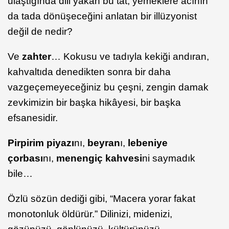
ulaştığında dili yakan bu tat, yemeklere acının
da tada dönüşeceğini anlatan bir illüzyonist
değil de nedir?
Ve
zahter
… Kokusu ve tadıyla kekiği andıran,
kahvaltıda denedikten sonra bir daha
vazgeçemeyeceğiniz bu çeşni, zengin damak
zevkimizin bir başka hikâyesi, bir başka
efsanesidir.
Pirpirim piyazı
nı,
beyran
ı,
lebeniye
çorbası
nı,
menengiç kahvesi
ni saymadık
bile…
Özlü sözün dediği gibi, “Macera yorar fakat
monotonluk öldürür.” Dilinizi, midenizi,