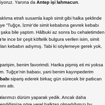
diyoruz. Yanına da
Antep işi lahmacun
.
klıma etrafı susamla kaplı simit gibi halka şeklinde
’ye “Tuğçe, İzmir’de simit kebabına gevrek kebabı
ir şaka bile yaptım. Hâlbuki az sonra bu cehaletimden
p
’te ince bir çeşit köftelik bulgura verilen isim, simit
lan kebabın adıymış. Tabi ki söylemeye gerek yok,
iparişim, benim favorimdi. Harika pişmiş eti mi yoksa
ım. Tuğçe’nin babası, yani benim kayınpederim
ebabı
sipariş ederek birkaç gün sürecek bir patlıcan
nı attı.
n
larımızı dürüm yaparak yedik. Ancak daha
rendiğimize göre yerel halktan olmadığımızı bu