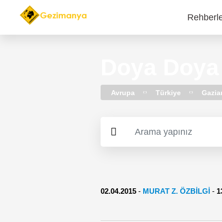
Rehberl
Main
navi
Doya Doya
Avrupa
Türkiye
Gazia
02.04.2015
-
MURAT Z. ÖZBİLGİ
-
1