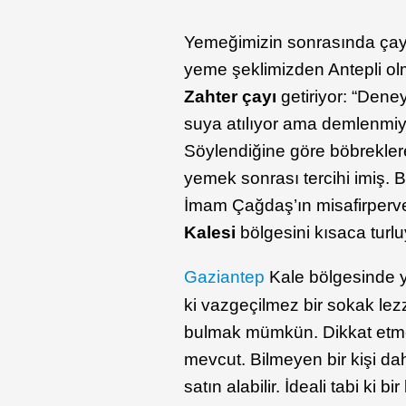
Yemeğimizin sonrasında çay 
yeme şeklimizden Antepli olm
Zahter çayı
getiriyor: “Deney
suya atılıyor ama demlenmiyo
Söylendiğine göre böbreklere 
yemek sonrası tercihi imiş. 
İmam Çağdaş’ın misafirperver
Kalesi
bölgesini kısaca turlu
Gaziantep
Kale bölgesinde 
ki vazgeçilmez bir sokak lezz
bulmak mümkün. Dikkat etmekt
mevcut. Bilmeyen bir kişi dah
satın alabilir. İdeali tabi ki b