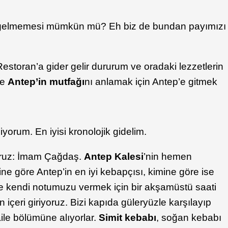
gelmemesi mümkün mü? Eh biz de bundan payımızı
 Restoran’a gider gelir dururum ve oradaki lezzetlerin
de
Antep’in mutfağı
nı anlamak için Antep’e gitmek
orum. En iyisi kronolojik gidelim.
yoruz: İmam Çağdaş.
Antep Kalesi
’nin hemen
e göre Antep’in en iyi kebapçısı, kimine göre ise
 ise kendi notumuzu vermek için bir akşamüstü saati
içeri giriyoruz. Bizi kapıda güleryüzle karşılayıp
ile bölümüne alıyorlar.
Simit kebabı
, soğan kebabı