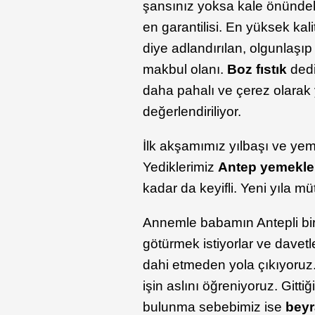
şansınız yoksa kale önündeki
en garantilisi. En yüksek kali
diye adlandırılan, olgunlaşıp
makbul olanı.
Boz fıstık
dedi
daha pahalı ve çerez olarak 
değerlendiriliyor.
İlk akşamımız yılbaşı ve yem
Yediklerimiz
Antep yemekle
kadar da keyifli. Yeni yıla m
Annemle babamın Antepli bir 
götürmek istiyorlar ve davetl
dahi etmeden yola çıkıyoru
işin aslını öğreniyoruz. Gitt
bulunma sebebimiz ise
bey