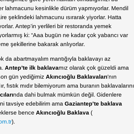
iler lahmacunu kesinlikle dürüm yapmıyorlar. Mendil
ire şeklindeki lahmacunu ısırarak yiyorlar. Hatta
rlar. Antep’in yerlileri bir restoranda yemek
iyorlarmış ki: “Aaa bugün ne kadar çok yabancı var
me şekillerine bakarak anlıyorlar.
k da abartmayalım mantığıyla baklavayı az
a.
Antep’te ilk baklava
mız olarak çok güzeldi ama
son gün yediğimiz
Akıncıoğlu Baklavaları
’nın
ır, fıstık mıdır bilemiyorum ama buranın baklavaların
ıları
nda dahi bulmak mümkün değil. Gidenlere
ni tavsiye edebilirim ama
Gaziantep'te baklava
ceklerse bence
Akıncıoğlu Baklava
(
om.tr
).