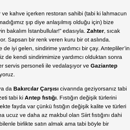
ve kahve içerken restoran sahibi (tabi ki lahmacun
adığımız şıp diye anlaşılmış olduğu için) bize
in bakalım İstanbullular!” edasıyla.
Zahter
, sıcak
r. Sapsarı bir renk veren kuru bir ot aslında.
de iyi gelen, sindirime yardımcı bir çay. Antepliler’in
Biz de kendi sindirimimize yardımcı olduktan sonra
 servis personeli ile vedalaşıyor ve
Gaziantep
yoruz.
ya da
Bakırcılar Çarşısı
civarında geziyorsanız tabi
eti tabi ki
Antep fıstığı
. Fıstığın değişik türlerini
e fayda var çünkü fıstığın değişik kalite ve türleri
a ucuz ve daha az makbul olan Siirt fıstığını dahi
ir bilenle birlikte satın almak ama tabi böyle bir