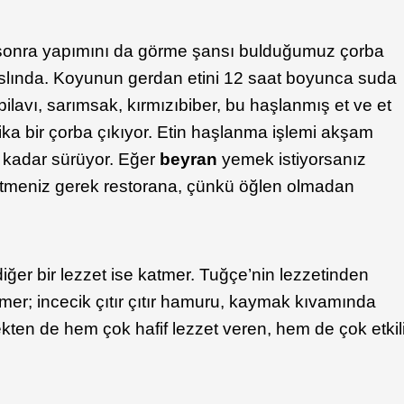
a sonra yapımını da görme şansı bulduğumuz çorba
sı aslında. Koyunun gerdan etini 12 saat boyunca suda
 pilavı, sarımsak, kırmızıbiber, bu haşlanmış et ve et
ika bir çorba çıkıyor. Etin haşlanma işlemi akşam
 kadar sürüyor. Eğer
beyran
yemek istiyorsanız
itmeniz gerek restorana, çünkü öğlen olmadan
iğer bir lezzet ise katmer. Tuğçe’nin lezzetinden
atmer; incecik çıtır çıtır hamuru, kaymak kıvamında
çekten de hem çok hafif lezzet veren, hem de çok etkil
.