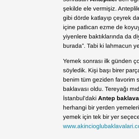
şekilde ele vermişiz. Antepl
gibi dörde katlayıp çeyrek da
içine patlıcan ezme de koyuyo
yiyenlere baktıklarında da d
burada”. Tabi ki lahmacun ye
Yemek sonrası ilk günden ço
söyledik. Kişi başı birer parç
benim tüm geziden favorim 
baklavası oldu. Tereyağı mıd
İstanbul’daki
Antep baklavac
herhangi bir yerden yemeleri
yemek için tek bir yer seçe
www.akincioglubaklavalari.c