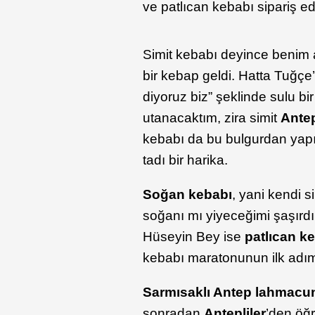
ve patlıcan kebabı sipariş e
Simit kebabı deyince benim a
bir kebap geldi. Hatta Tuğçe
diyoruz biz” şeklinde sulu b
utanacaktım, zira simit
Ante
kebabı da bu bulgurdan yapı
tadı bir harika.
Soğan kebabı
, yani kendi s
soğanı mı yiyeceğimi şaşırd
Hüseyin Bey ise
patlıcan k
kebabı maratonunun ilk adımı
Sarmısaklı Antep lahmacu
sonradan
Antepliler
’den öğ