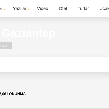
er
Yazılar
Video
Otel
Turlar
Uça
gation
 Gaziantep
ntep
3,061 OKUNMA