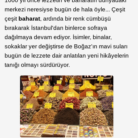
1000 yıl önce lezzetin ve baharatın dünyadaki
merkezi neresiyse bugün de hala öyle... Çeşit
çeşit
baharat
, ardında bir renk cümbüşü
bırakarak İstanbul'dan binlerce sofraya
dağılmaya devam ediyor. İsimler, binalar,
sokaklar yer değiştirse de Boğaz'ın mavi suları
bugün de lezzete dair anlatılan yeni hikâyelerin
tanığı olmayı sürdürüyor.