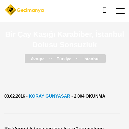
Bir Çay Kaşığı Karabiber, İstanbul
Dolusu Sonsuzluk
Avrupa
Türkiye
İstanbul
03.02.2016
-
KORAY GUNYASAR
-
2,004 OKUNMA
Bir Venedik tacirinin haylaz güvercinlerin