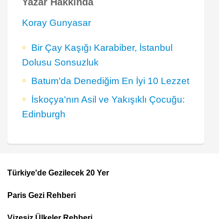
Yazar Hakkında
Koray Gunyasar
Bir Çay Kaşığı Karabiber, İstanbul
Dolusu Sonsuzluk
Batum'da Denediğim En İyi 10 Lezzet
İskoçya'nın Asil ve Yakışıklı Çocuğu:
Edinburgh
Türkiye'de Gezilecek 20 Yer
Footer
Paris Gezi Rehberi
Top
Menu
Vizesiz Ülkeler Rehberi