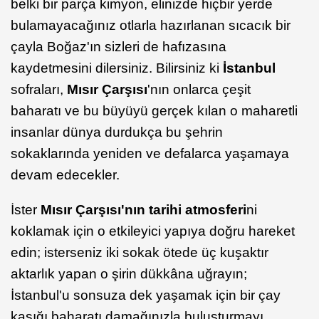
belki bir parça kimyon, elinizde hiçbir yerde
bulamayacağınız otlarla hazırlanan sıcacık bir
çayla Boğaz'ın sizleri de hafızasına
kaydetmesini dilersiniz. Bilirsiniz ki
İstanbul
sofraları,
Mısır Çarşısı
'nın onlarca çeşit
baharatı ve bu büyüyü gerçek kılan o maharetli
insanlar dünya durdukça bu şehrin
sokaklarında yeniden ve defalarca yaşamaya
devam edecekler.
İster
Mısır Çarşısı'nın tarihi atmosferi
ni
koklamak için o etkileyici yapıya doğru hareket
edin; isterseniz iki sokak ötede üç kuşaktır
aktarlık yapan o şirin dükkâna uğrayın;
İstanbul'u sonsuza dek yaşamak için bir çay
kaşığı baharatı damağınızla buluşturmayı