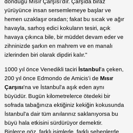
döndüğü Mısır Çarşısı’dır. Çarşıda biraz
yürüyünce insan sersemlemeye başlar ve
hemen uzaklaşır oradan; fakat bu sıcak ve ağır
havayla, sarhoş edici kokuların tesiri, açık
havaya çıkınca bile, bir müddet devam eder ve
zihninizde şarkın en mahrem ve en manalı
izlerinden biri olarak dipdiri kalır."
1000 yıl önce Venedikli taciri
İstanbul
'a çeken,
200 yıl önce Edmondo de Amicis'i de
Mısır
Çarşısı
'na ve İstanbul'a aşık eden aynı
büyüdür. Bugün kilometrelerce ötedeki bir
sofrada tabağınıza ektiğiniz kekiğin kokusunda
İstanbul'a dair tüm anılarınız saklanıyorsa bu
büyü hala etkisini sürdürüyor demektir.
Binlerce göz, farklı isimlerle, farklı sebeplerde