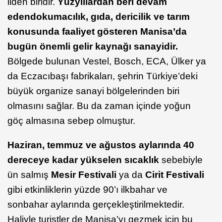
ilden biridir.
Yüzyıllardan beri devam
eden
dokumacılık, gıda, dericilik ve tarım
konusunda faaliyet gösteren Manisa’da
bugün önemli gelir kaynağı sanayidir.
Bölgede bulunan Vestel, Bosch, ECA, Ülker ya
da Eczacıbaşı fabrikaları, şehrin Türkiye’deki
büyük organize sanayi bölgelerinden biri
olmasını sağlar. Bu da zaman içinde yoğun
göç almasına sebep olmuştur.
Haziran, temmuz ve ağustos aylarında 40
dereceye kadar yükselen sıcaklık
sebebiyle
ün salmış
Mesir Festivali
ya da
Cirit Festivali
gibi etkinliklerin yüzde 90’ı ilkbahar ve
sonbahar aylarında gerçekleştirilmektedir.
Haliyle turistler de Manisa’yı gezmek için bu