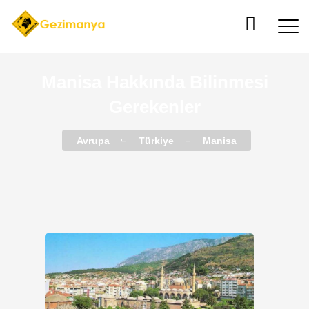
Manisa Hakkında Bilinmesi
Gerekenler
Avrupa
Türkiye
Manisa