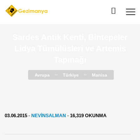
Sardes Antik Kenti, Bintepeler
Lidya Tümülüsleri ve Artemis
Tapınağı
Avrupa
Türkiye
Manisa
03.06.2015
-
NEVINSALMAN
-
16,319 OKUNMA