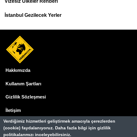
Menu
Vizesiz Ülkeler Rehberi
İstanbul Gezilecek Yerler
Hakkımızda
Dipnot
Kullanım Şartları
Gizlilik Sözleşmesi
İletişim
Verdiğimiz hizmetleri geliştirmek amacıyla çerezlerden
Basında Biz
(cookie) faydalanıyoruz. Daha fazla bilgi için gizlilik
politikalarımızı inceleyebilirsiniz.