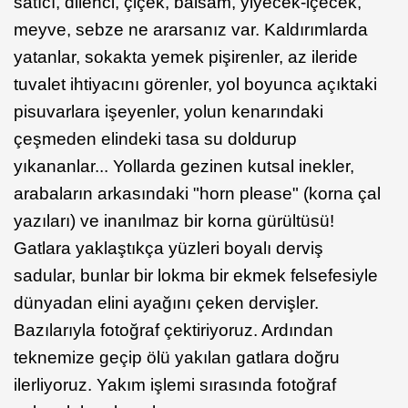
satıcı, dilenci, çiçek, balsam, yiyecek-içecek,
meyve, sebze ne ararsanız var. Kaldırımlarda
yatanlar, sokakta yemek pişirenler, az ileride
tuvalet ihtiyacını görenler, yol boyunca açıktaki
pisuvarlara işeyenler, yolun kenarındaki
çeşmeden elindeki tasa su doldurup
yıkananlar... Yollarda gezinen kutsal inekler,
arabaların arkasındaki "horn please" (korna çal
yazıları) ve inanılmaz bir korna gürültüsü!
Gatlara yaklaştıkça yüzleri boyalı derviş
sadular, bunlar bir lokma bir ekmek felsefesiyle
dünyadan elini ayağını çeken dervişler.
Bazılarıyla fotoğraf çektiriyoruz. Ardından
teknemize geçip ölü yakılan gatlara doğru
ilerliyoruz. Yakım işlemi sırasında fotoğraf