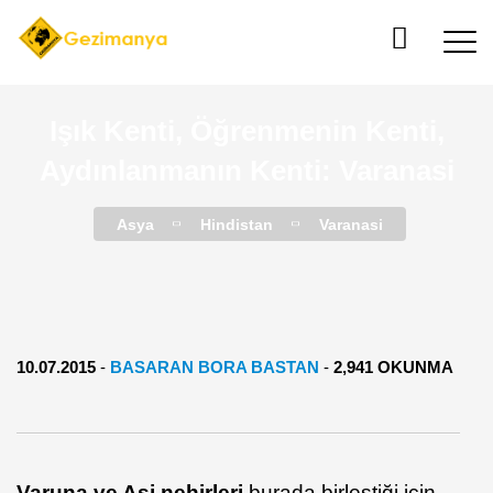
Işık Kenti, Öğrenmenin Kenti,
Aydınlanmanın Kenti: Varanasi
Asya
Hindistan
Varanasi
10.07.2015
-
BASARAN BORA BASTAN
-
2,941 OKUNMA
Varuna ve Asi nehirleri
burada birleştiği için