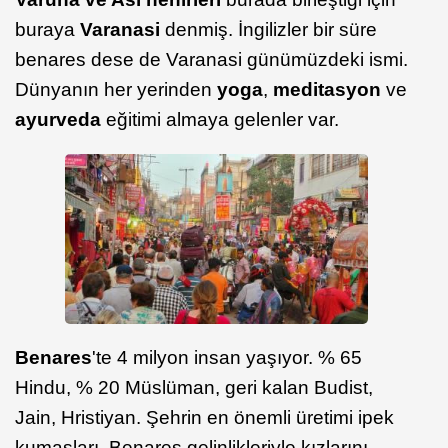
buraya
Varanasi
denmiş. İngilizler bir süre
benares dese de Varanasi günümüzdeki ismi.
Dünyanın her yerinden
yoga
,
meditasyon
ve
ayurveda
eğitimi almaya gelenler var.
Benares
'te 4 milyon insan yaşıyor. % 65
Hindu, % 20 Müslüman, geri kalan Budist,
Jain, Hristiyan. Şehrin en önemli üretimi ipek
kumaşları. Benares gelinlikleriyle kızlarını