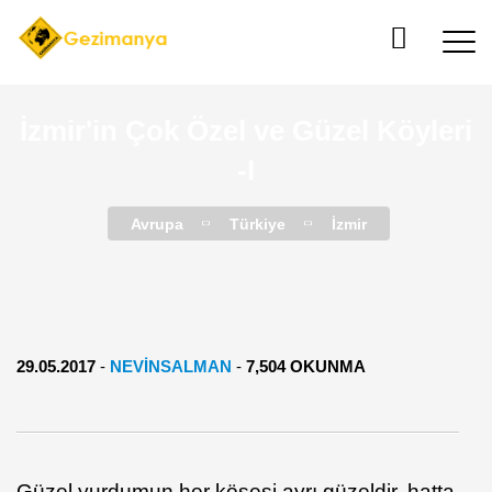
İzmir'in Çok Özel ve Güzel Köyleri
-I
Avrupa
Türkiye
İzmir
29.05.2017
-
NEVINSALMAN
-
7,504 OKUNMA
Güzel yurdumun her köşesi ayrı güzeldir, hatta