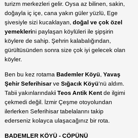
turizm merkezleri gelir. Oysa az bilinen, sakin,
doğayla iç içe, cana yakın güler yüzlü, Ege
şivesiyle sizi kucaklayan,
doğal ve çok özel
yemekleri
ni paylaşan köylüleri ile şipşirin
köylere de sahip. Şehrin kalabalığından,
gürültüsünden sonra size çok iyi gelecek olan
köyler.
Ben bu kez rotama
Bademler Köyü
,
Yavaş
Şehir Seferihisar
ve
Sığacık Köyü
'nü aldım.
Tabii yakınlarındak
i Teos Antik Kent
de ilgimi
çekmedi değil. İzmir Çeşme otoyolundan
ilerlerken Seferihisar tabelalarını takip
ederseniz kolayca ulaşacağınız bir rota.
BADEMLER KÖYÜ - ÇÖPÜNÜ