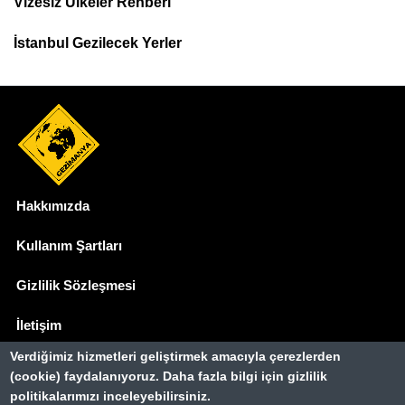
Menu
Vizesiz Ülkeler Rehberi
İstanbul Gezilecek Yerler
Hakkımızda
Dipnot
Kullanım Şartları
Gizlilik Sözleşmesi
İletişim
Verdiğimiz hizmetleri geliştirmek amacıyla çerezlerden
Basında Biz
(cookie) faydalanıyoruz. Daha fazla bilgi için gizlilik
politikalarımızı inceleyebilirsiniz.
Gezimanya Turizm, TÜRSAB'a kayıtlı bir