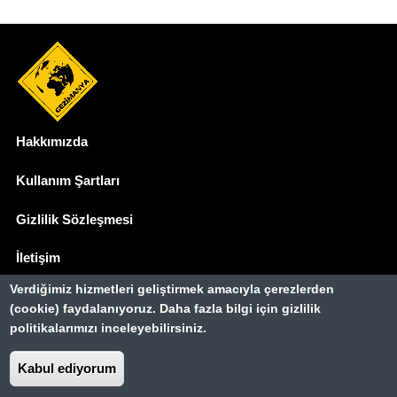
Hakkımızda
Dipnot
Kullanım Şartları
Gizlilik Sözleşmesi
İletişim
Verdiğimiz hizmetleri geliştirmek amacıyla çerezlerden
Basında Biz
(cookie) faydalanıyoruz. Daha fazla bilgi için gizlilik
politikalarımızı inceleyebilirsiniz.
Gezimanya Turizm, TÜRSAB'a kayıtlı bir
seyahat acentasıdır.
Kabul ediyorum
Belge no: A-8307