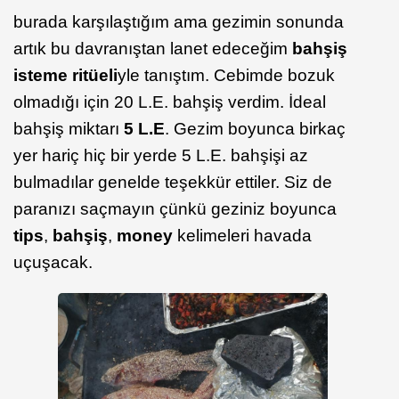
burada karşılaştığım ama gezimin sonunda
artık bu davranıştan lanet edeceğim
bahşiş
isteme ritüeli
yle tanıştım. Cebimde bozuk
olmadığı için 20 L.E. bahşiş verdim. İdeal
bahşiş miktarı
5 L.E
. Gezim boyunca birkaç
yer hariç hiç bir yerde 5 L.E. bahşişi az
bulmadılar genelde teşekkür ettiler. Siz de
paranızı saçmayın çünkü geziniz boyunca
tips
,
bahşiş
,
money
kelimeleri havada
uçuşacak.