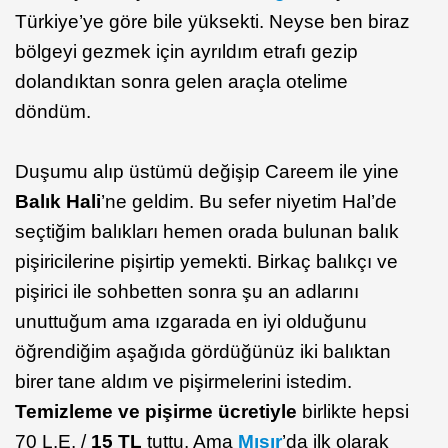
Türkiye’ye göre bile yüksekti. Neyse ben biraz
bölgeyi gezmek için ayrıldım etrafı gezip
dolandıktan sonra gelen araçla otelime
döndüm.
Duşumu alıp üstümü değişip Careem ile yine
Balık Hali
’ne geldim. Bu sefer niyetim Hal’de
seçtiğim balıkları hemen orada bulunan balık
pişiricilerine pişirtip yemekti. Birkaç balıkçı ve
pişirici ile sohbetten sonra şu an adlarını
unuttuğum ama ızgarada en iyi olduğunu
öğrendiğim aşağıda gördüğünüz iki balıktan
birer tane aldım ve pişirmelerini istedim.
Temizleme ve pişirme ücretiyle
birlikte hepsi
70 L.E. /
15 TL
tuttu. Ama
Mısır
’da ilk olarak