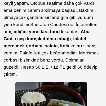
keyif yaptım. Otobüs saatime daha çok vardı
ama benim canım sıkılmaya başladı. Baktım
olmayacak çantamı sırtlandığım gibi vurdum
yine kendimi Sheraton Caddesi’ne. İnternetten
araştırdığım
yerel fast food
lokantası
Abu
Gad
’a girip
karışık dolma tabağı
,
falafel
,
mercimek çorbası
,
salata
,
kola
ve
su
siparişi
verdim. Falafel’leri çok beğenmedim. Mercimek
çorbası bizimkine benziyordu. Dolmalar
güzeldi. Hesap 56 L.E. /
12 TL
geldi 60 ödeyip
çıktım.