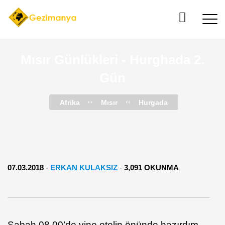
Mısır Günlükleri - Hurghada 2.
Gün
Afrika
Mısır
Hurgada
07.03.2018
-
ERKAN KULAKSIZ
-
3,091 OKUNMA
Sabah 08.00’de yine otelin önünde hazırdım.