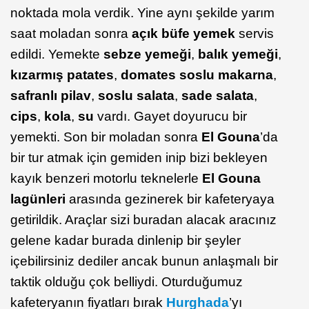
noktada mola verdik. Yine aynı şekilde yarım
saat moladan sonra
açık büfe yemek
servis
edildi. Yemekte
sebze yemeği
,
balık yemeği
,
kızarmış patates
,
domates soslu makarna
,
safranlı pilav
,
soslu salata
,
sade salata
,
cips
,
kola
,
su
vardı. Gayet doyurucu bir
yemekti. Son bir moladan sonra
El Gouna
’da
bir tur atmak için gemiden inip bizi bekleyen
kayık benzeri motorlu teknelerle
El Gouna
lagünleri
arasında gezinerek bir kafeteryaya
getirildik. Araçlar sizi buradan alacak aracınız
gelene kadar burada dinlenip bir şeyler
içebilirsiniz dediler ancak bunun anlaşmalı bir
taktik olduğu çok belliydi. Oturduğumuz
kafeteryanın fiyatları bırak
Hurghada
’yı