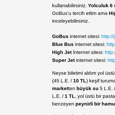
kullanabilirsiniz.
Yolculuk 6 
GoBus’u tercih ettim ama
Hi
inceleyebilirsiniz.
GoBus
internet sitesi:
http:/
Blue Bus
internet sitesi:
htt
High Jet
İnternet sitesi:
http
Super Jet
internet sitesi:
htt
Neyse biletimi aldım yol üst
(45 L.E. /
10 TL
) keşif turu
market
ten
büyük su
5 L.E. 
L.E. /
1 TL
, yol üstü bir pa
benzeyen
peynirli bir hamur