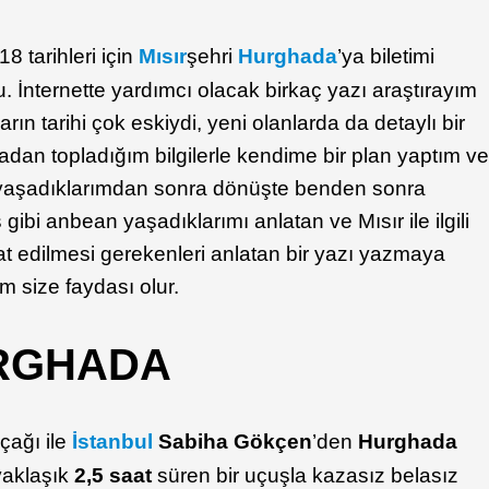
8 tarihleri için
Mısır
şehri
Hurghada
’ya biletimi
. İnternette yardımcı olacak birkaç yazı araştırayım
n tarihi çok eskiydi, yeni olanlarda da detaylı bir
dan topladığım bilgilerle kendime bir plan yaptım v
a yaşadıklarımdan sonra dönüşte benden sonra
ibi anbean yaşadıklarımı anlatan ve Mısır ile ilgili
kkat edilmesi gerekenleri anlatan bir yazı yazmaya
 size faydası olur.
URGHADA
çağı ile
İstanbul
Sabiha Gökçen
’den
Hurghada
yaklaşık
2,5 saat
süren bir uçuşla kazasız belasız