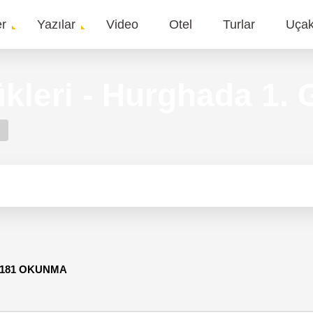
er
Yazılar
Video
Otel
Turlar
Uça
gation
ükleri - Hurghada 1.
,181 OKUNMA