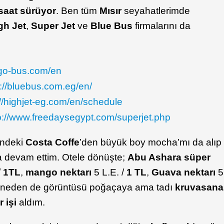
saat sürüyor
. Ben tüm
Mısır
seyahatlerimde
gh Jet
,
Super Jet
ve
Blue Bus
firmalarını da
/go-bus.com/en
p://bluebus.com.eg/en/
://highjet-eg.com/en/schedule
p://www.freedaysegypt.com/superjet.php
ündeki
Costa Coffe
’den büyük boy mocha’mı da alıp
ma devam ettim. Otele dönüşte;
Abu Ashara süper
/
1TL
,
mango nektarı
5 L.E. /
1 TL
,
Guava nektarı
5
staneden de görüntüsü poğaçaya ama tadı
kruvasana
 işi
aldım.