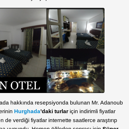
hada hakkında resepsiyonda bulunan Mr. Adanoub
lerinin
Hurghada
’daki turlar
için indirimli fiyatlar
de verdiği fiyatlar internette saatlerce araştırıp
daha uygundu. Hemen öğleden sonrası için
Süper