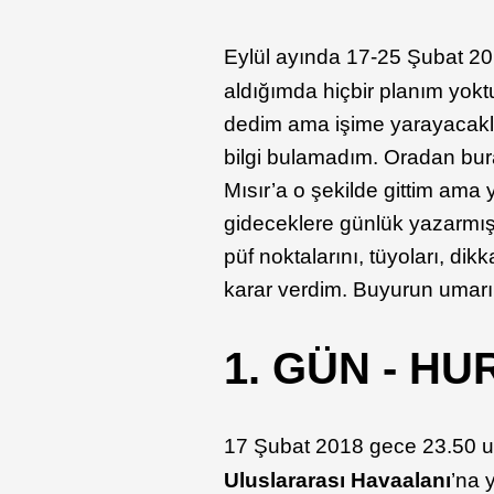
Eylül ayında 17-25 Şubat 201
aldığımda hiçbir planım yoktu
dedim ama işime yarayacakları
bilgi bulamadım. Oradan bura
Mısır’a o şekilde gittim am
gideceklere günlük yazarmış g
püf noktalarını, tüyoları, di
karar verdim. Buyurun umarım
1. GÜN - H
17 Şubat 2018 gece 23.50 u
Uluslararası Havaalanı
’na 