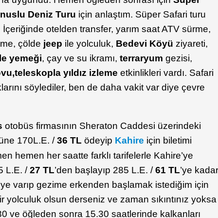
nuslu Deniz Turu
için anlaştım. Süper Safari turu
 İçeriğinde otelden transfer, yarım saat ATV sürme,
rme, çölde
jeep
ile yolculuk,
Bedevi Köyü
ziyareti,
le yemeği
, çay ve su ikramı,
terraryum
gezisi,
ovu,
teleskopla yıldız izleme
etkinlikleri vardı. Safari
klarını söylediler, ben de daha vakit var diye çevre
s
otobüs firmasının Sheraton Caddesi üzerindeki
süne 170L.E. /
36 TL
ödeyip
Kahire
için biletimi
n hemen her saatte farklı tarifelerle Kahire’ye
5 L.E. /
27 TL
’den başlayıp 285 L.E. /
61 TL
’ye kada
’ye varıp gezime erkenden başlamak istediğim için
bir yolculuk olsun derseniz ve zaman sıkıntınız yoksa
30 ve öğleden sonra 15.30 saatlerinde kalkanları