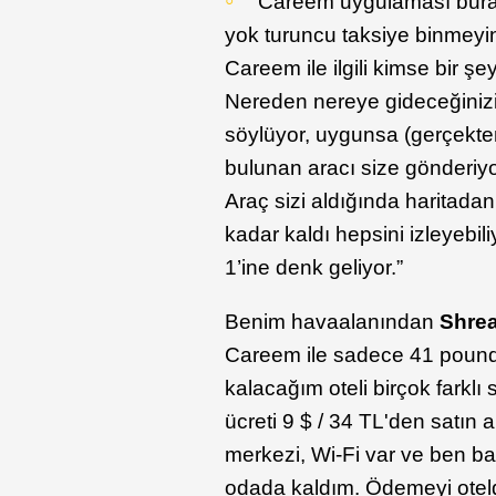
”Careem uygulaması bura
yok turuncu taksiye binmeyin
Careem ile ilgili kimse bir 
Nereden nereye gideceğinizi 
söylüyor, uygunsa (gerçekt
bulunan aracı size gönderiy
Araç sizi aldığında haritada
kadar kaldı hepsini izleyebil
1’ine denk geliyor.”
Benim havaalanından
Shre
Careem ile sadece 41 pound 
kalacağım oteli birçok farklı 
ücreti 9 $ / 34 TL'den satın a
merkezi, Wi-Fi var ve ben bany
odada kaldım. Ödemeyi otelde