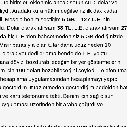
ro birimleri eklenmiş ancak sorun şu ki dolar ve
rklıydı. Aradaki kura hâkim değilseniz ilk dakikadan
ğil. Mesela benim seçtiğim
5 GB – 127 L.E
.’nin
u. Dolar olarak alırsam
38 TL
, L.E. olarak alırsam
2
ı da hiç L.E.’den bahsetmeden siz 5 GB dediğinizde
Mısır parasıyla olan tutar daha ucuz neden 10
olarak ver dediler ama bende de L.E. yoktu.
na dövizi bozdurabileceğim bir yer göstermelerini
im için 100 doları bozabileceğini söyledi. Telefonum
z hesaplama uygulamasından hesaplamayı yapıp
 gösterdim. İtiraz etmeden gösterdiğim bedelden ha
 ve kartı telefonuma taktı. Benim için sağ olsun
uygulaması üzerinden bir araba çağırdı ve