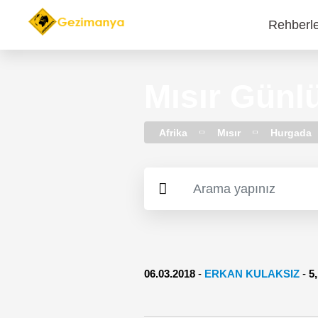
Rehberl
Main
navi
Mısır Günl
Afrika
Mısır
Hurgada
06.03.2018
-
ERKAN KULAKSIZ
-
5