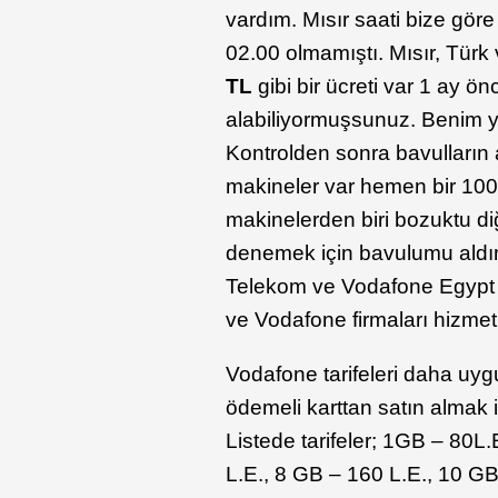
vardım. Mısır saati bize gör
02.00 olmamıştı. Mısır, Türk
TL
gibi bir ücreti var 1 ay 
alabiliyormuşsunuz. Benim ye
Kontrolden sonra bavulların 
makineler var hemen bir 10
makinelerden biri bozuktu d
denemek için bavulumu aldı
Telekom ve Vodafone Egypt fir
ve Vodafone firmaları hizmet 
Vodafone tarifeleri daha uyg
ödemeli karttan satın almak i
Listede tarifeler; 1GB – 80L
L.E., 8 GB – 160 L.E., 10 GB