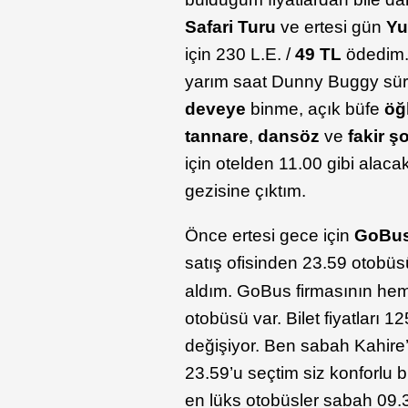
Safari Turu
ve ertesi gün
Yu
için 230 L.E. /
49 TL
ödedim.
yarım saat Dunny Buggy sü
deveye
binme, açık büfe
öğ
tannare
,
dansöz
ve
fakir ş
için otelden 11.00 gibi alaca
gezisine çıktım.
Önce ertesi gece için
GoBu
satış ofisinden 23.59 otobü
aldım. GoBus firmasının heme
otobüsü var. Bilet fiyatları 12
değişiyor. Ben sabah Kahire
23.59’u seçtim siz konforlu 
en lüks otobüsler sabah 09.