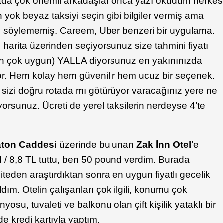
da çok önemli arkadaşlar onca yazı okudum herkes
 yok beyaz taksiyi seçin gibi bilgiler vermiş ama
şey söylememiş. Careem, Uber benzeri bir uygulama.
harita üzerinden seçiyorsunuz size tahmini fiyatı
en çok uygun) YALLA diyorsunuz en yakınınızda
or. Hem kolay hem güvenilir hem ucuz bir seçenek.
n sizi doğru rotada mı götürüyor varacağınız yere ne
iyorsunuz. Ücreti de yerel taksilerin nerdeyse 4’te
aton Caddesi
üzerinde bulunan
Zak İnn Otel
’e
/ 8,8 TL tuttu, ben 50 pound verdim. Burada
siteden araştırdıktan sonra en uygun fiyatlı gecelik
ldım. Otelin çalışanları çok ilgili, konumu çok
osu, tuvaleti ve balkonu olan çift kişilik yataklı bir
 kredi kartıyla yaptım.