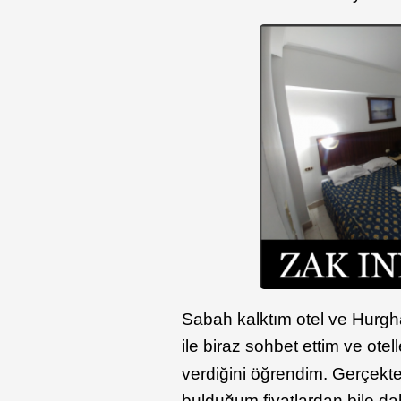
Sabah kalktım otel ve Hurg
ile biraz sohbet ettim ve otel
verdiğini öğrendim. Gerçekten 
bulduğum fiyatlardan bile 