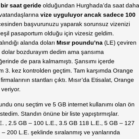
e
bir saat geride
olduğundan Hurghada’da saat dah
 vatandaşlarına
vize uyguluyor ancak sadece 100
öncesinden başvurunuzu yaparak sorunsuz vizenizi
şil pasaportum olduğu için vizesiz geldim.
alındığı alanda doları
Mısır poundu’na
(LE) çeviren
0 dolar bozdurayım dedim ama şansıma
iğerinde de para kalmamıştı. Şansımı içerde
m 3. kez kontrolden geçtim. Tam karşımda Orange
malarının stantları çıktı. Mısır’da Etisalat, Orange
veriyor.
undu onu seçtim ve 5 GB internet kullanımı olan ön
stedim. Standın önüne bir liste yapıştırmışlar.
.E. , 2.5 GB – 100 L.E., 3.5 GB 118 L.E., 5 GB – 127
 – 200 L.E. şeklinde sıralanmış ve yanlarında