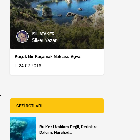
7
IŞIL ATAKER
Silver Yazar
Küçük Bir Kaçamak Noktası: Ağva
24.02.2016
a
t
GEZI NOTLARI
Bu Kez Uzaklara Değil, Derinlere
Daldım: Hurghada