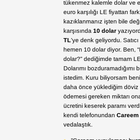
tükenmez kalemle dolar ve eu
euro karşılığı LE fiyattan fa
kazıklanmanız işten bile de
karşısında
10 dolar
yazıyord
TL
’ye denk geliyordu. Satıc
hemen 10 dolar diyor. Ben, “
dolar?” dediğimde tamam LE 
Dolarımı bozduramadığımı ba
istedim. Kuru biliyorsam ben
daha önce yüklediğim dövi
ödemesi gereken miktarı ona
ücretini keserek paramı verdi
kendi telefonundan
Careem
vedalaştık.