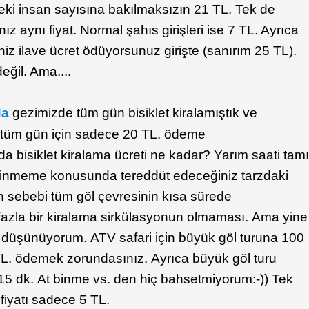
ideki insan sayısına bakılmaksızın 21 TL. Tek de
nız aynı fiyat. Normal şahıs girişleri ise 7 TL. Ayrıca
z ilave ücret ödüyorsunuz girişte (sanırım 25 TL).
eğil. Ama....
da
gezimizde tüm gün bisiklet kiralamıştık ve
ere tüm gün için sadece 20 TL. ödeme
a bisiklet kiralama ücreti ne kadar? Yarım saati tam
 binmeme konusunda tereddüt edeceğiniz tarzdaki
un sebebi tüm göl çevresinin kısa sürede
 fazla bir kiralama sirkülasyonun olmaması. Ama yine
 düşünüyorum. ATV safari için büyük göl turuna 100
TL. ödemek zorundasınız. Ayrıca büyük göl turu
-15 dk. At binme vs. den hiç bahsetmiyorum:-)) Tek
 fiyatı sadece 5 TL.