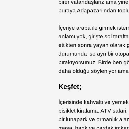
birer vatandaşlarız ama yine
buraya Adapazarı'ndan topl
İçeriye araba ile girmek ist
anlamı yok, girişte sol taraf
ettikten sonra yayan olarak g
durumunda ise ayrı bir otopa
bırakıyorsunuz. Birde ben gö
daha olduğu söyleniyor ama 
Keşfet;
İçerisinde kahvaltı ve yemek 
bisiklet kiralama, ATV safari, 
bir lunapark ve ormanlık alan
masa, bank ve çardak imkanla