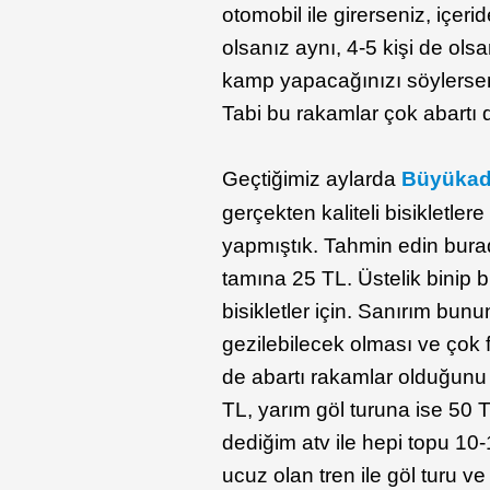
otomobil ile girerseniz, içer
olsanız aynı, 4-5 kişi de olsa
kamp yapacağınızı söylerseni
Tabi bu rakamlar çok abartı d
Geçtiğimiz aylarda
Büyüka
gerçekten kaliteli bisikletl
yapmıştık. Tahmin edin burad
tamına 25 TL. Üstelik binip
bisikletler için. Sanırım bun
gezilebilecek olması ve çok
de abartı rakamlar olduğunu
TL, yarım göl turuna ise 50 
dediğim atv ile hepi topu 10
ucuz olan tren ile göl turu ve