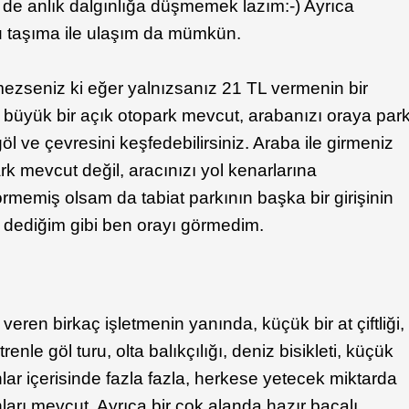
 de anlık dalgınlığa düşmemek lazım:-) Ayrıca
u taşıma ile ulaşım da mümkün.
emezseniz ki eğer yalnızsanız 21 TL vermenin bir
ta büyük bir açık otopark mevcut, arabanızı oraya par
öl ve çevresini keşfedebilirsiniz. Araba ile girmeniz
rk mevcut değil, aracınızı yol kenarlarına
rmemiş olsam da tabiat parkının başka bir girişinin
dediğim gibi ben orayı görmedim.
veren birkaç işletmenin yanında, küçük bir at çiftliği,
trenle göl turu, olta balıkçılığı, deniz bisikleti, küçük
lar içerisinde fazla fazla, herkese yetecek miktarda
rı mevcut. Ayrıca bir çok alanda hazır bacalı