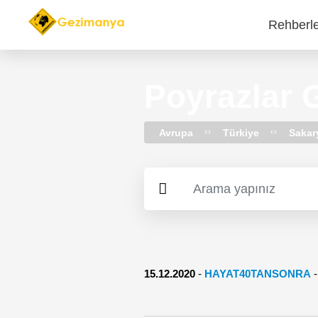
Rehberl
Main
navi
Poyrazlar 
Avrupa
Türkiye
Sakar
15.12.2020
-
HAYAT40TANSONRA