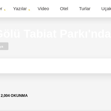
er
Yazılar
Video
Otel
Turlar
Uça
gation
Gölü Tabiat Parkı'nd
ya
-
2,004 OKUNMA