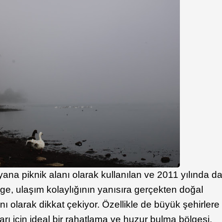
yana piknik alanı olarak kullanılan ve 2011 yılında d
ölge, ulaşım kolaylığının yanısıra gerçekten doğal
nı olarak dikkat çekiyor. Özellikle de büyük şehirlere
ları için ideal bir rahatlama ve huzur bulma bölgesi.