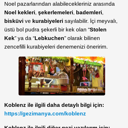
Noel pazarlarından alabilecekleriniz arasında
Noel kekleri
,
şekerlemeleri
,
bademleri
,
bisküvi
ve
kurabiyeleri
sayılabilir. İçi meyvalı,
üstü bol pudra şekerli bir kek olan “
Stolen
Kek
” ya da “
Lebkuchen
” olarak bilinen
zencefilli kurabiyeleri denemenizi öneririm.
Koblenz ile ilgili daha detaylı bilgi için:
https://gezimanya.com/koblenz
Koblenz ile ilgili diğer gezi yazılarım için: