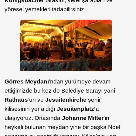
Königsbacher
birasını, yerel şarapları ve
yöresel yemekleri tadabilirsiniz.
Görres Meydanı
’ndan yürümeye devam
ettiğimizde bu kez de Belediye Sarayı yani
Rathaus
’un ve
Jesuitenkirche
şehir
kilisesinin yer aldığı
Jesuitenplatz’
a
ulaşıyoruz. Ortasında
Johanne Mitter
’in
heykeli bulunan meydan yine bir başka Noel