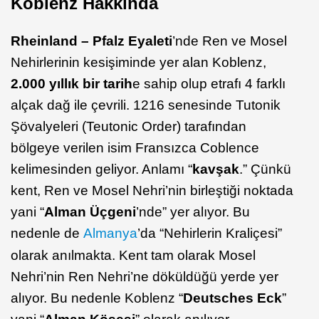
Koblenz Hakkında
Rheinland – Pfalz Eyaleti
’nde Ren ve Mosel
Nehirlerinin kesişiminde yer alan Koblenz,
2.000 yıllık bir tarih
e sahip olup etrafı 4 farklı
alçak dağ ile çevrili. 1216 senesinde Tutonik
Şövalyeleri (Teutonic Order) tarafından
bölgeye verilen isim Fransızca Coblence
kelimesinden geliyor. Anlamı “
kavşak
.” Çünkü
kent, Ren ve Mosel Nehri’nin birleştiği noktada
yani “
Alman Üçgeni
’nde” yer alıyor. Bu
nedenle de
Almanya
’da “Nehirlerin Kraliçesi”
olarak anılmakta. Kent tam olarak Mosel
Nehri’nin Ren Nehri’ne döküldüğü yerde yer
alıyor. Bu nedenle Koblenz “
Deutsches Eck
”