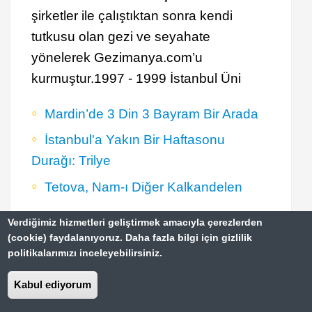
şirketler ile çalıştıktan sonra kendi
tutkusu olan gezi ve seyahate
yönelerek Gezimanya.com’u
kurmuştur.1997 - 1999 İstanbul Üni
Mardin’de 3 Din 3 Bayram Bir Arada
İstanbul'a Yakın Bir Haftasonu
Durağı: Trilye
Tetova, Nam-ı Diğer Kalkandelen
Verdiğimiz hizmetleri geliştirmek amacıyla çerezlerden
(cookie) faydalanıyoruz. Daha fazla bilgi için gizlilik
politikalarımızı inceleyebilirsiniz.
Türkiye'de Gezilecek 20 Yer
Footer
Kabul ediyorum
Paris Gezi Rehberi
Top