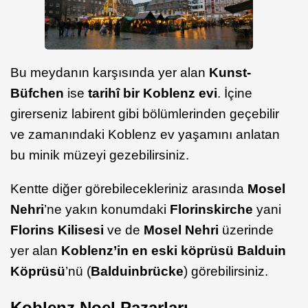
Bu meydanın karşısında yer alan
Kunst-
Büfchen
ise
tarihî bir Koblenz evi
. İçine
girerseniz labirent gibi bölümlerinden geçebilir
ve zamanındaki Koblenz ev yaşamını anlatan
bu minik müzeyi gezebilirsiniz.
Kentte diğer görebilecekleriniz arasında
Mosel
Nehri
’ne yakın konumdaki
Florinskirche
yani
Florins Kilisesi
ve de
Mosel Nehri
üzerinde
yer alan
Koblenz’in en eski köprüsü Balduin
Köprüsü
’nü (
Balduinbrücke
) görebilirsiniz.
Koblenz Noel Pazarları