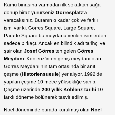
Kamu binasına varmadan ilk sokaktan sağa
dönüp biraz yürürseniz
Görresplatz
’a
varacaksınız. Buranın o kadar çok ve farklı
ismi var ki. Görres Square, Large Square,
Parade Square bu meydana verilen isimlerden
sadece birkaçı. Ancak en bilindik adı tarihçi ve
şair olan
Josef Görres
’ten gelen
Görres
Meydanı
. Koblenz’in en geniş meydanı olan
Görres Meydanı’nın tam ortasında bir anıt
çeşme (
Historiensueule
) yer alıyor. 1992’de
yapılan çeşme 10 metre yüksekliğe sahip.
Çeşme üzerinde
200 yıllık Koblenz tarihi
10
farklı döneme bölünerek tasvir edilmiş.
Noel döneminde burada kurulmuş olan
Noel