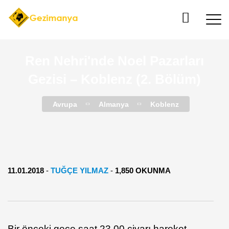
Ren Nehri'nde Noel Pazarları
Gezisi – Koblenz (2. Bölüm)
Avrupa
Almanya
Koblenz
11.01.2018
-
TUĞÇE YILMAZ
-
1,850 OKUNMA
Bir önceki gece saat 23.00 civarı hareket