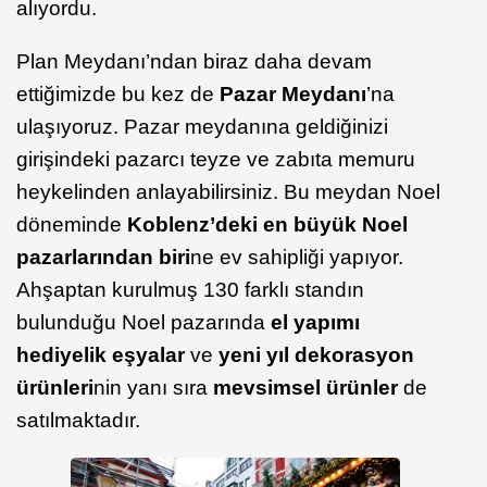
alıyordu.
Plan Meydanı’ndan biraz daha devam
ettiğimizde bu kez de
Pazar Meydanı
’na
ulaşıyoruz. Pazar meydanına geldiğinizi
girişindeki pazarcı teyze ve zabıta memuru
heykelinden anlayabilirsiniz. Bu meydan Noel
döneminde
Koblenz’deki en büyük Noel
pazarlarından biri
ne ev sahipliği yapıyor.
Ahşaptan kurulmuş 130 farklı standın
bulunduğu Noel pazarında
el yapımı
hediyelik eşyalar
ve
yeni yıl dekorasyon
ürünleri
nin yanı sıra
mevsimsel ürünler
de
satılmaktadır.