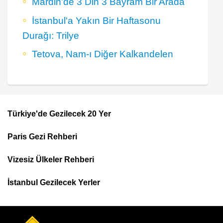
Mardin’de 3 Din 3 Bayram Bir Arada
İstanbul'a Yakın Bir Haftasonu
Durağı: Trilye
Tetova, Nam-ı Diğer Kalkandelen
Türkiye'de Gezilecek 20 Yer
Footer
Paris Gezi Rehberi
Top
Menu
Vizesiz Ülkeler Rehberi
İstanbul Gezilecek Yerler