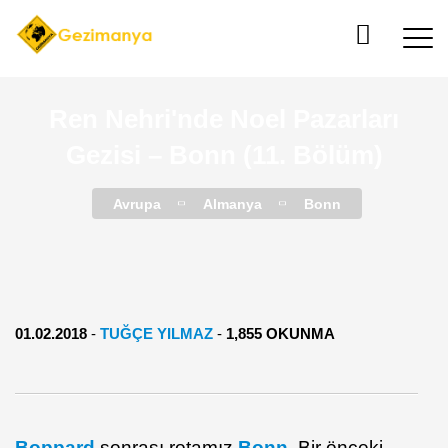
Ren Nehri'nde Noel Pazarları
Gezisi – Bonn (11. Bölüm)
Avrupa
Almanya
Bonn
01.02.2018
-
TUĞÇE YILMAZ
-
1,855 OKUNMA
Boppard
sonrası rotamız
Bonn
. Bir önceki