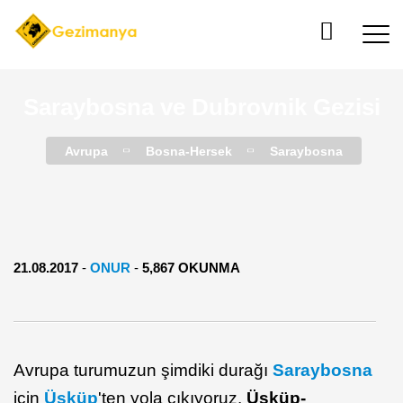
Saraybosna ve Dubrovnik Gezisi
Avrupa
Bosna-Hersek
Saraybosna
21.08.2017
-
ONUR
-
5,867 OKUNMA
Avrupa turumuzun şimdiki durağı
Saraybosna
için
Üsküp
'ten yola çıkıyoruz.
Üsküp-