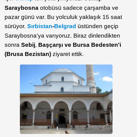
Saraybosna
otobüsü sadece çarşamba ve
pazar günü var. Bu yolculuk yaklaşık 15 saat
sürüyor.
Sırbistan
-
Belgrad
üstünden geçip
Saraybosna’ya varıyoruz. Biraz dinlendikten
sonra
Sebij
,
Başçarşı ve
Bursa Bedesten'i
(Brusa Bezistan)
ziyaret ettik.