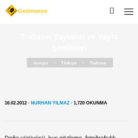
Trabzon Yaylaları ve Yayla
Şenlikleri
Avrupa
Türkiye
Trabzon
16.02.2012
-
NURHAN YILMAZ
-
1,720 OKUNMA
Doğa yürüyüşü, kuş gözleme, fotoğrafçılık