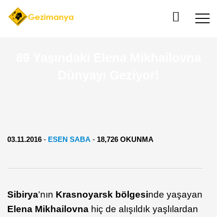
89 Yaşındaki Elena Mikhailovna
Dünyayı Geziyor!
03.11.2016
-
ESEN SABA
-
18,726 OKUNMA
Sibirya
'nın
Krasnoyarsk bölgesi
nde yaşayan
Elena Mikhailovna
hiç de alışıldık yaşlılardan