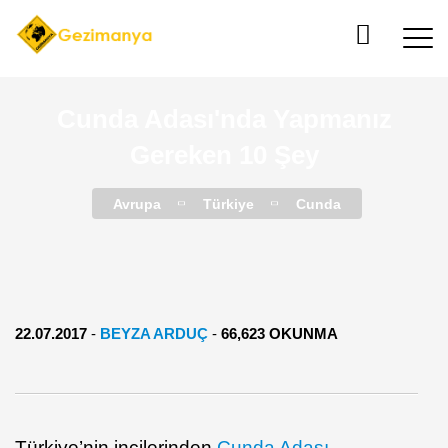
Cunda Adası'nda Yapmanız
Gereken 10 Şey
Avrupa
Türkiye
Cunda
22.07.2017
-
BEYZA ARDUÇ
-
66,623 OKUNMA
Türkiye’nin incilerinden
Cunda Adası