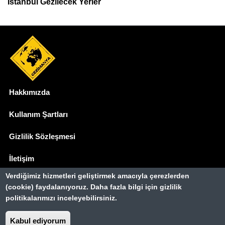
İstanbul Gezilecek Yerler
Hakkımızda
Dipnot
Kullanım Şartları
Gizlilik Sözleşmesi
İletişim
Verdiğimiz hizmetleri geliştirmek amacıyla çerezlerden
Basında Biz
(cookie) faydalanıyoruz. Daha fazla bilgi için gizlilik
politikalarımızı inceleyebilirsiniz.
Gezimanya Turizm, TÜRSAB'a kayıtlı bir
seyahat acentasıdır.
Kabul ediyorum
Belge no: A-8307