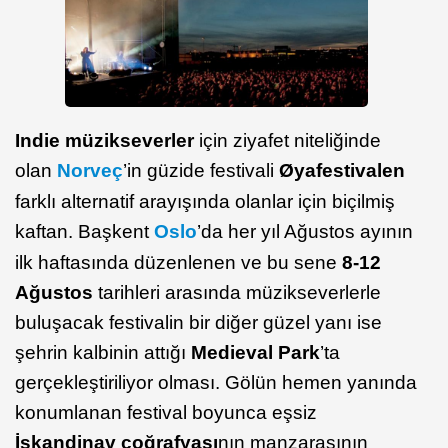
Indie müzikseverler
için ziyafet niteliğinde
olan
Norveç
’in güzide festivali
Øyafestivalen
farklı alternatif arayışında olanlar için biçilmiş
kaftan. Başkent
Oslo
’da her yıl Ağustos ayının
ilk haftasında düzenlenen ve bu sene
8-12
Ağustos
tarihleri arasında müzikseverlerle
buluşacak festivalin bir diğer güzel yanı ise
şehrin kalbinin attığı
Medieval Park
’ta
gerçekleştiriliyor olması. Gölün hemen yanında
konumlanan festival boyunca eşsiz
İskandinav coğrafyası
nın manzarasının