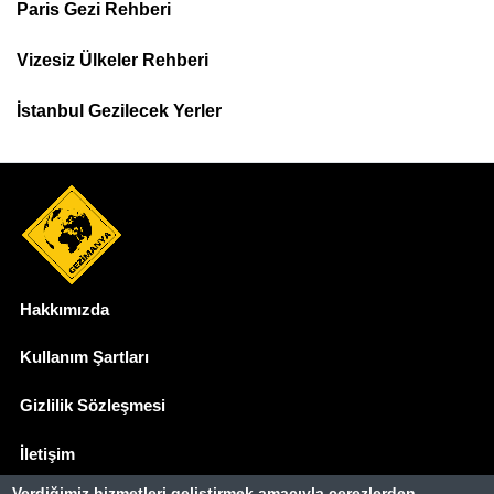
Paris Gezi Rehberi
Top
Menu
Vizesiz Ülkeler Rehberi
İstanbul Gezilecek Yerler
Hakkımızda
Dipnot
Kullanım Şartları
Gizlilik Sözleşmesi
İletişim
Verdiğimiz hizmetleri geliştirmek amacıyla çerezlerden