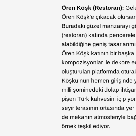
Ören Köşk (Restoran):
Gele
Ören Köşk’e çıkacak olursanı
Buradaki güzel manzarayı gör
(restoran) katında pencereler
alabildiğine geniş tasarlanm
Ören Köşk katının bir başka 
kompozisyonlar ile dekore ed
oluşturulan platformda otura
Köşkü’nün hemen girişinde ye
milli şöminedeki dolap ihti
pişen Türk kahvesini içip 
seyir terasının ortasında ye
de mekanın atmosferiyle bağla
örnek teşkil ediyor.