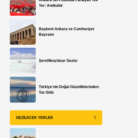
Yer: Anıtkabir
Başkent Ankara ve Cumhuriyet
Bayramı
Şereflikoçhisar Gezisi
Türkiye'nin Doğal Güzelliklerinden:
Tuz Gölü
n
GEZILECEK YERLER
n