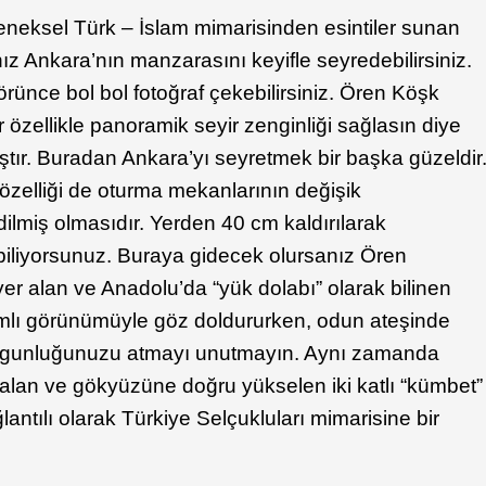
neksel Türk – İslam mimarisinden esintiler sunan
z Ankara’nın manzarasını keyifle seyredebilirsiniz.
ünce bol bol fotoğraf çekebilirsiniz. Ören Köşk
 özellikle panoramik seyir zenginliği sağlasın diye
ıştır. Buradan Ankara’yı seyretmek bir başka güzeldir
özelliği de oturma mekanlarının değişik
ilmiş olmasıdır. Yerden 40 cm kaldırılarak
biliyorsunuz. Buraya gidecek olursanız Ören
r alan ve Anadolu’da “yük dolabı” olarak bilinen
şamlı görünümüyle göz doldururken, odun ateşinde
yorgunluğunuzu atmayı unutmayın. Aynı zamanda
r alan ve gökyüzüne doğru yükselen iki katlı “kümbet”
ntılı olarak Türkiye Selçukluları mimarisine bir