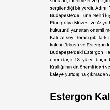
sunulan, tarihimizin ve geç
sergilendiği bir yerdir. Adını
Budapeşte’de Tuna Nehri kıyı
Etnografya Müzesi ve Asya B
kültürünü yansıtan önemli me
Katı ve seyir terası gibi fark
kalesi türküsü ve Estergon k
Budapeşte’deki Estergon Kal
önem taşır. 13. yüzyıl başın
Krallığı’nın da önemli idari 
kaleye yurtdışına çıkmadan A
Estergon Kal