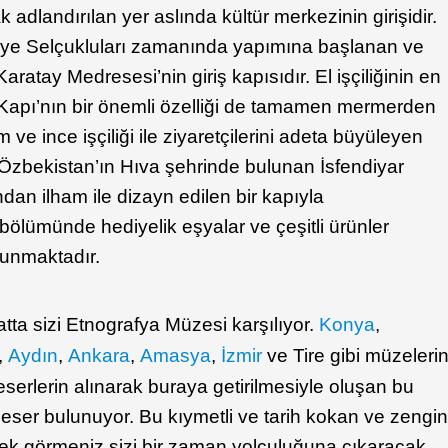
 adlandırılan yer aslında kültür merkezinin girişidir.
iye Selçukluları zamanında yapımına başlanan ve
atay Medresesi’nin giriş kapısıdır. El işçiliğinin en
 Kapı’nın bir önemli özelliği de tamamen mermerden
ve ince işçiliği ile ziyaretçilerini adeta büyüleyen
 Özbekistan’ın Hıva şehrinde bulunan İsfendiyar
ndan ilham ile dizayn edilen bir kapıyla
ş bölümünde hediyelik eşyalar ve çeşitli ürünler
lunmaktadır.
atta sizi Etnografya Müzesi karşılıyor.
Konya
,
,
Aydın
,
Ankara
,
Amasya
,
İzmir
ve Tire gibi müzeleri
erlerin alınarak buraya getirilmesiyle oluşan bu
ser bulunuyor. Bu kıymetli ve tarih kokan ve zengi
rek görmeniz sizi bir zaman yolculuğuna çıkaracak.