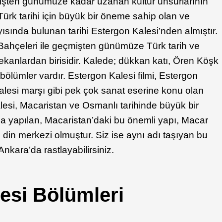
mişten günümüze kadar uzanan kültür unsurlarının
, Türk tarihi için büyük bir öneme sahip olan ve
sında bulunan tarihi Estergon Kalesi’nden almıştır.
ahçeleri ile geçmişten günümüze Türk tarih ve
kanlardan birisidir. Kalede; dükkan katı, Ören Köşk
lı bölümler vardır. Estergon Kalesi filmi, Estergon
alesi marşı gibi pek çok sanat eserine konu olan
esi, Macaristan ve Osmanlı tarihinde büyük bir
da yapılan, Macaristan’daki bu önemli yapı, Macar
ve din merkezi olmuştur. Siz ise aynı adı taşıyan bu
nkara’da rastlayabilirsiniz.
esi Bölümleri