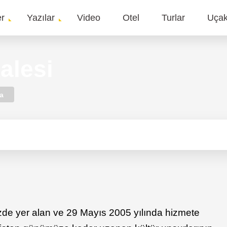
er
Yazılar
Video
Otel
Turlar
Uça
gation
alesi
a
izde yer alan ve 29 Mayıs 2005 yılında hizmete