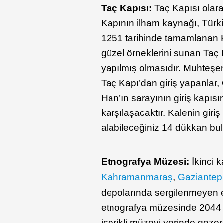
Taç Kapısı:
Taç Kapısı olarak
Kapının ilham kaynağı, Türk
1251 tarihinde tamamlanan Kar
güzel örneklerini sunan Taç
yapılmış olmasıdır. Muhteşem 
Taç Kapı’dan giriş yapanlar,
Han’ın sarayının giriş kapısı
karşılaşacaktır. Kalenin giri
alabileceğiniz 14 dükkan bu
Etnografya Müzesi:
İkinci k
Kahramanmaraş
,
Gaziantep
depolarında sergilenmeyen es
etnografya müzesinde 2044 e
içerikli müzeyi yerinde geze