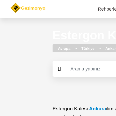
Rehberl
Main
navi
Estergon K
Avrupa
Türkiye
Ankar
Estergon Kalesi
Ankara
ilim