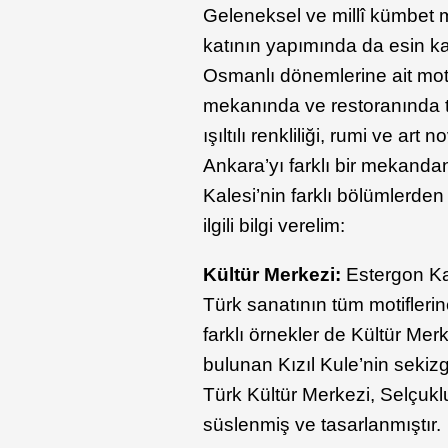
Geleneksel ve millî kümbet 
katının yapımında da esin ka
Osmanlı dönemlerine ait moti
mekanında ve restoranında t
ışıltılı renkliliği, rumi ve ar
Ankara’yı farklı bir mekand
Kalesi’nin farklı bölümlerden 
ilgili bilgi verelim:
Kültür Merkezi:
Estergon Ka
Türk sanatının tüm motifler
farklı örnekler de Kültür Mer
bulunan Kızıl Kule’nin sekiz
Türk Kültür Merkezi, Selçukl
süslenmiş ve tasarlanmıştır.