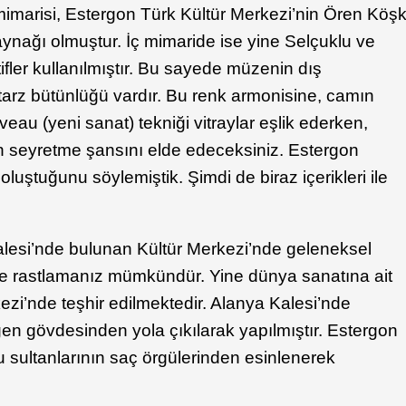
mimarisi, Estergon Türk Kültür Merkezi’nin Ören Köş
ynağı olmuştur. İç mimaride ise yine Selçuklu ve
fler kullanılmıştır. Bu sayede müzenin dış
arz bütünlüğü vardır. Bu renk armonisine, camın
t noveau (yeni sanat) tekniği vitraylar eşlik ederken,
an seyretme şansını elde edeceksiniz. Estergon
oluştuğunu söylemiştik. Şimdi de biraz içerikleri ile
lesi’nde bulunan Kültür Merkezi’nde geleneksel
ine rastlamanız mümkündür. Yine dünya sanatına ait
kezi’nde teşhir edilmektedir. Alanya Kalesi’nde
gen gövdesinden yola çıkılarak yapılmıştır. Estergon
u sultanlarının saç örgülerinden esinlenerek