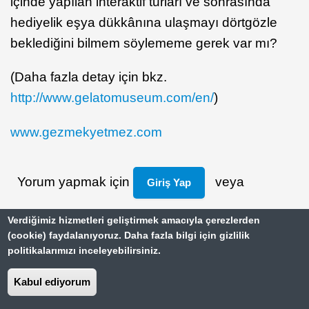
içinde yapılan interaktif turları ve sonrasında
hediyelik eşya dükkânına ulaşmayı dörtgözle
beklediğini bilmem söylememe gerek var mı?
(Daha fazla detay için bkz.
http://www.gelatomuseum.com/en/
)
www.gezmekyetmez.com
Yorum yapmak için
veya
Giriş Yap
Verdiğimiz hizmetleri geliştirmek amacıyla çerezlerden
Kayıt Ol
(cookie) faydalanıyoruz. Daha fazla bilgi için gizlilik
politikalarımızı inceleyebilirsiniz.
Yazıcı Dostu Sürüm
Kabul ediyorum