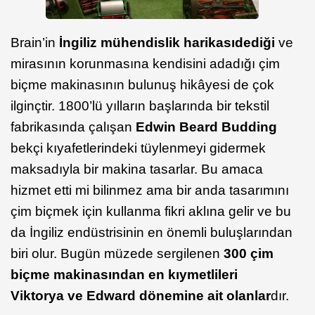
Brain’in
İngiliz mühendislik harikası
dediği
ve
mirasının korunmasına kendisini adadığı çim
biçme makinasının bulunuş hikâyesi de çok
ilginçtir. 1800’lü yılların başlarında bir tekstil
fabrikasında çalışan
Edwin Beard Budding
bekçi kıyafetlerindeki tüylenmeyi gidermek
maksadıyla bir makina tasarlar. Bu amaca
hizmet etti mi bilinmez ama bir anda tasarımını
çim biçmek için kullanma fikri aklına gelir ve bu
da İngiliz endüstrisinin en önemli buluşlarından
biri olur. Bugün müzede sergilenen
300 çim
biçme makinasından en kıymetlileri
Viktorya ve Edward dönemine ait olanlar
dır.