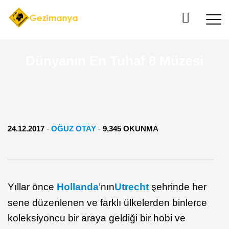
Dünyanın En Tuhaf 8 Müzesi
24.12.2017
-
OĞUZ OTAY
-
9,345 OKUNMA
Yıllar önce
Hollanda
’nın
Utrecht
şehrinde her
sene düzenlenen ve farklı ülkelerden binlerce
koleksiyoncu bir araya geldiği bir hobi ve